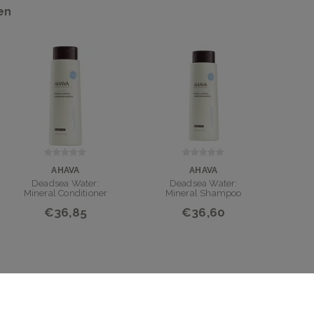
en
AHAVA
AHAVA
Deadsea Water:
Deadsea Water:
Mineral Conditioner
Mineral Shampoo
€36,85
€36,60