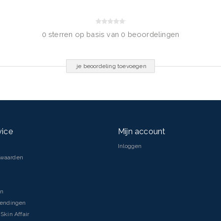
ethicone, Dimethiconol, Xanthan
 Hexyl Cinnamal, Butylphenyl
Alpha Isomethyl Ionone,
0 sterren op basis van 0 beoordelingen
je beoordeling toevoegen
vice
Mijn account
Inloggen
rwaarden
en
zendingen
Skin Affair