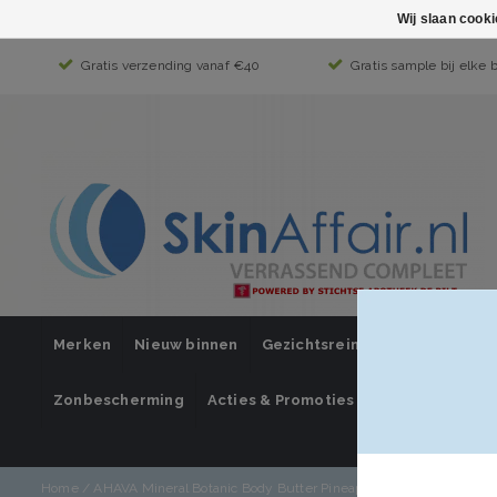
Wij slaan cook
Gratis verzending vanaf €40
Gratis sample bij elke 
Merken
Nieuw binnen
Gezichtsreiniging
Gezichts
Zonbescherming
Acties & Promoties
SUPER SALE
Home
/
AHAVA Mineral Botanic Body Butter Pineapple & Peach