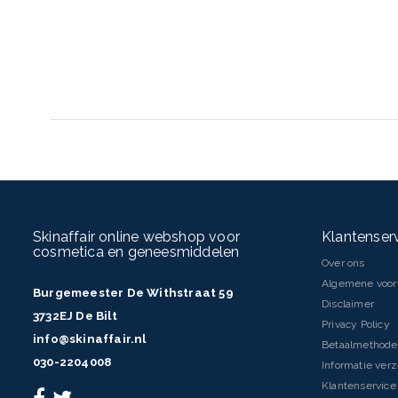
(Peach) Fruit Extract, Parfum (Fragrance), Allantoin, Bisabolol, Dim
Gum,Hippophae Rhamnoides (Oblipicha) Fruit Oil, PVP, Lactic Acid,
Methylpropional, Hydroxyisohexyl 3-Cyclohexene Carboxaldehyde, 
Citronellol
INHOUD
235 gram
Skinaffair online webshop voor
Klantenser
cosmetica en geneesmiddelen
Over ons
Algemene voo
Burgemeester De Withstraat 59
Disclaimer
3732EJ De Bilt
Privacy Policy
info@skinaffair.nl
Betaalmethod
030-2204008
Informatie ver
Klantenservice 