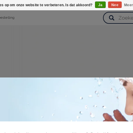
ies op om onze website te verbeteren. Is dat akkoord?
Ja
Nee
Meer
bestelling
verzorging
Haarverzorging
Lichaamsverzorging
Huidverz
Cadeausets
Gezondheid
Zoetwaren