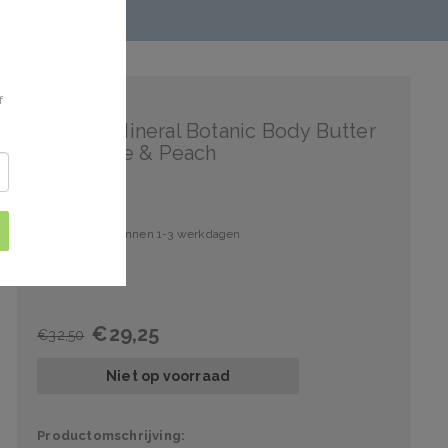
f
AHAVA
AHAVA Mineral Botanic Body Butter
Pineapple & Peach
Verzonden binnen 1-3 werkdagen
€29,25
€32,50
Niet op voorraad
Productomschrijving: