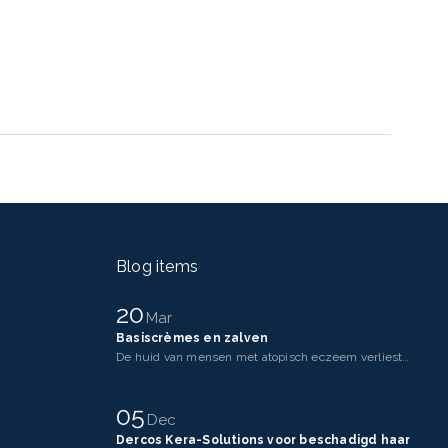
Blog items
20
Mar
Basiscrèmes en zalven
De huid van mensen met atopisch eczeem verliest makkelijker vocht dan een gezonde huid. Dit komt doo
05
Dec
Dercos Kera-Solutions voor beschadigd haar