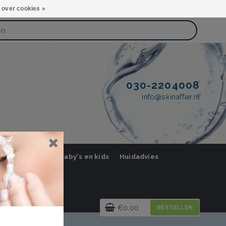
 over cookies »
030-2204008
info@skinaffair.nl
orging Mannen
Baby's en kids
Huidadvies
€0,00
BESTELLEN