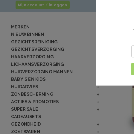
Mijn account / inloggen
MERKEN
NIEUW BINNEN
GEZICHTSREINIGING
GEZICHTSVERZORGING
HAARVERZORGING
LICHAAMSVERZORGING
HUIDVERZORGING MANNEN
BABY'S EN KIDS
HUIDADVIES
ZONBESCHERMING
ACTIES & PROMOTIES
SUPER SALE
CADEAUSETS
GEZONDHEID
ZOETWAREN