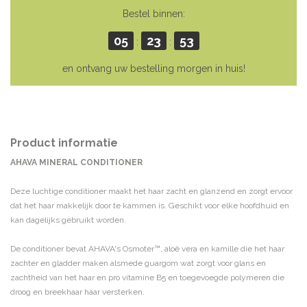
Bestel binnen:
05
23
53
:
:
en ontvang uw bestelling morgen in huis!
Product informatie
AHAVA MINERAL CONDITIONER
Deze luchtige conditioner maakt het haar zacht en glanzend en zorgt ervoor
dat het haar makkelijk door te kammen is. Geschikt voor elke hoofdhuid en
kan dagelijks gebruikt worden.
De conditioner bevat AHAVA's Osmoter™, aloë vera en kamille die het haar
zachter en gladder maken alsmede guargom wat zorgt voor glans en
zachtheid van het haar en pro vitamine B5 en toegevoegde polymeren die
droog en breekhaar haar versterken.