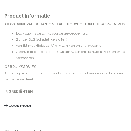
Product informatie
AHAVA MINERAL BOTANIC VELVET BODYLOTION HIBISCUS EN VIJG
Bodylotion is geschikt voor de gevoelige huid
Zonder SLS (schadelijke stoffen)
verrijkt met Hibiscus, Vijg, vitaminen en anti-oxidanten
Gebruik in combinatie met Cream Wash om de huid te voeden en te
verzachten
GEBRUIKSADVIES
Aanbrengen na het douchen over het hele lichaam of wanneer de huid daar
behoefte aan heeft.
INGREDIËNTEN
Aqua (Mineral Spring Water), Glycerin, Ceteareth-30 & Cetearyl Alcohol,
Isohexadecane, Cyclomethicone, Cetyl Alcohol, Sodium Cetearyl Sulfate,
Lees meer
Ethylhexyl Palmitate, Caprylyl Glycol & Chlorphenesin & Phenoxyethanol,
Butyrospermum Parkii (Shea Butter), Maris Aqua (Dead Sea Water), Parfum
(Fragrance), Aloe Barbadensis Leaf Juice, Xanthan Gum, Hibiscus
Sabdariffa Flower Extract & Propylene Glycol Dicaprylate\Dicaprate &Aqua