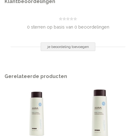
Klantbeoordelingen
(Water), Ficus Carica (Fig) Fruit Extract, Lactic Acid, Benzyl Cinnamate,
Benzyl Salicylate, Butylphenyl Methylpropional, Citronellol, Hexyl
Cinnamal, Limonene, Eugenol
0 sterren op basis van 0 beoordelingen
INHOUD
500 ml
je beoordeling toevoegen
Gerelateerde producten