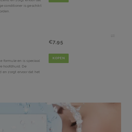
nzend en zorgt ervoor dat
e conditioner is geschikt
orden.
€7,95
KOPEN
 formule en is speciaal
ve hoofdhuid. De
 en zorgt ervoor dat het