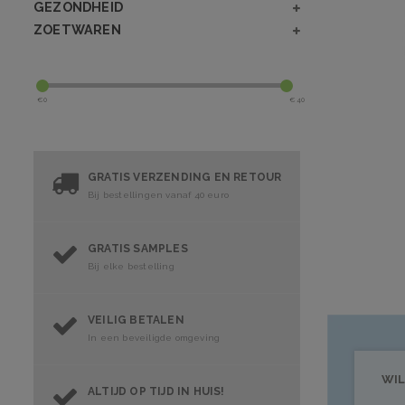
GEZONDHEID
ZOETWAREN
€
0
€
40
GRATIS VERZENDING EN RETOUR
Bij bestellingen vanaf 40 euro
GRATIS SAMPLES
Bij elke bestelling
VEILIG BETALEN
In een beveiligde omgeving
WIL
ALTIJD OP TIJD IN HUIS!