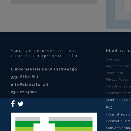
Skinaffair online webshop voor
Klantenser
cosmetica en geneesmiddelen
Over ons
Algemene voo
Burgemeester De Withstraat 59
Disclaimer
3732EJ De Bilt
Privacy Policy
info@skinaffair.nl
Betaalmethod
030-2204008
Informatie ver
Klantenservice 
FAQ
Informatie gara
Informatie Pos
Skin Affair nie