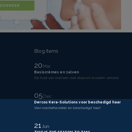
BONNEER
Blog items
20
Mar
Basiscrèmes en zalven
De huid van mensen met atopisch eczeem verliest makkelijker vocht dan een gezonde huid. Dit komt doo
05
Dec
Dercos Kera-Solutions voor beschadigd haar
Voor overbehandeld en beschadigd haar!
21
Jun