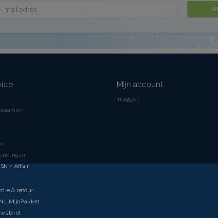
A
vice
Mijn account
Inloggen
rwaarden
en
zendingen
Skin Affair
ntie & retour
tNL MijnPakket
uwsbrief