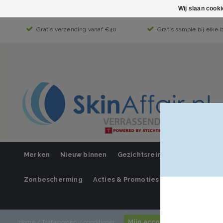
Wij slaan cook
Gratis verzending vanaf €40
Gratis sample bij elke 
Merken
Nieuw binnen
Gezichtsreiniging
Gezichts
Zonbescherming
Acties & Promoties
SUPER SALE
Mijn account / inloggen
Home
/
Trefwoorden
/
conditioner