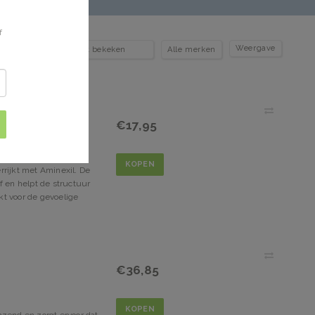
f
Weergave
€17,95
KOPEN
rrijkt met Aminexil. De
f en helpt de structuur
kt voor de gevoelige
€36,85
KOPEN