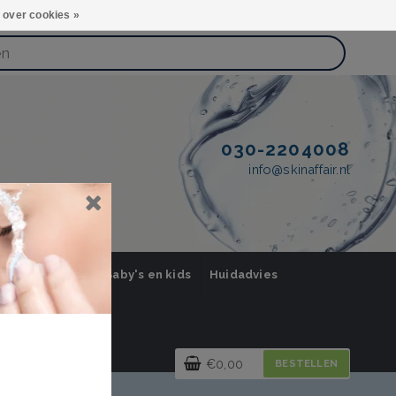
 over cookies »
030-2204008
info@skinaffair.nl
orging Mannen
Baby's en kids
Huidadvies
€0,00
BESTELLEN