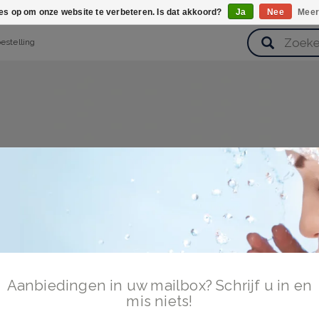
ies op om onze website te verbeteren. Is dat akkoord?
Ja
Nee
Meer
bestelling
verzorging
Haarverzorging
Lichaamsverzorging
Huidverz
Cadeausets
Gezondheid
Zoetwaren
Aanbiedingen in uw mailbox? Schrijf u in en
mis niets!