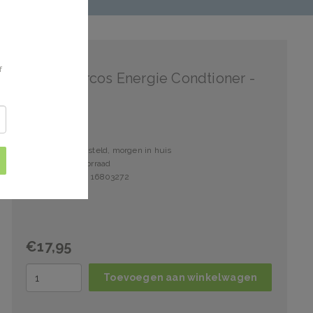
Vichy
f
Vichy Dercos Energie Condtioner -
200ml
Voor 15:00 besteld, morgen in huis
3 stuks op voorraad
Artikelnummer: 16803272
€17,95
Toevoegen aan winkelwagen