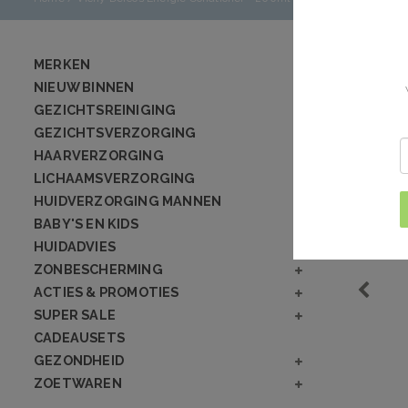
MERKEN
NIEUW BINNEN
GEZICHTSREINIGING
GEZICHTSVERZORGING
HAARVERZORGING
LICHAAMSVERZORGING
HUIDVERZORGING MANNEN
BABY'S EN KIDS
HUIDADVIES
ZONBESCHERMING
ACTIES & PROMOTIES
SUPER SALE
CADEAUSETS
GEZONDHEID
ZOETWAREN