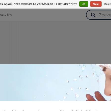
ies op om onze website te verbeteren. Is dat akkoord?
Ja
Nee
Meer
bestelling
verzorging
Haarverzorging
Lichaamsverzorging
Huidverz
Cadeausets
Gezondheid
Zoetwaren
 inloggen