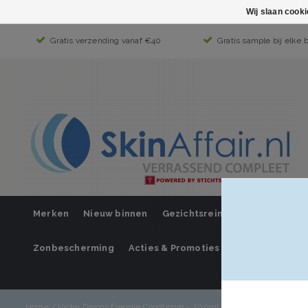
Wij slaan cook
Gratis verzending vanaf €40
Gratis sample bij elke 
Merken
Nieuw binnen
Gezichtsreiniging
Gezichts
Zonbescherming
Acties & Promoties
SUPER SALE
Mijn account /
Home
/
Vichy Dercos Energie Condtioner - 200ml