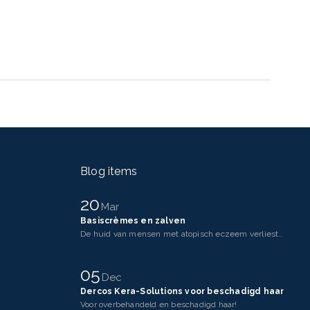
Blog items
20
Mar
Basiscrèmes en zalven
De huid van mensen met atopisch eczeem verliest makkelijker vocht dan een gezonde huid. Dit komt doo
05
Dec
Dercos Kera-Solutions voor beschadigd haar
Voor overbehandeld en beschadigd haar!