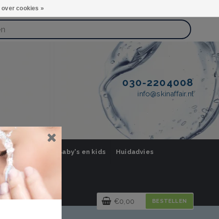
 over cookies »
030-2204008
info@skinaffair.nl
orging Mannen
Baby's en kids
Huidadvies
€0,00
BESTELLEN