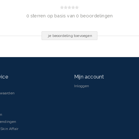
0 sterren op basis van 0 beoordelingen
je beoordeling toevoegen
vice
Mijn account
Inloggen
rwaarden
en
zendingen
Skin Affair