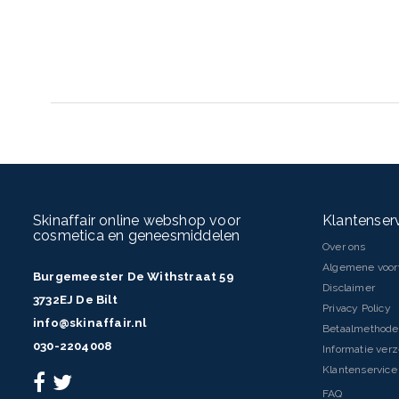
Skinaffair online webshop voor
Klantenser
cosmetica en geneesmiddelen
Over ons
Algemene voo
Burgemeester De Withstraat 59
Disclaimer
3732EJ De Bilt
Privacy Policy
info@skinaffair.nl
Betaalmethod
030-2204008
Informatie ver
Klantenservice 
FAQ