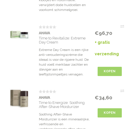
kloofjes en huidirritatie,
verwijdert dode huidcellen en
voorkomt schimmelgroei.
€96,70
AHAVA
Time to Revitalize: Extreme
Day Cream
+ gratis
Extreme Day Cream is een rijke
verzending
anti-verouderingscrème die
ideaal is voor de rijpere huid. De
huid voelt merkbaar zachter en
steviger aan en
KOPEN
leeftijdsrimpeltjes vervagen.
€34,60
AHAVA
Time to Energize: Soothing
After-Shave Moisturizer
KOPEN
Soothing After-Shave
Moisturizer is een mineraalrijke,
verfrissende en