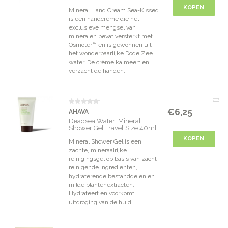
KOPEN
Mineral Hand Cream Sea-Kissed
is een handcrème die het
exclusieve mengsel van
mineralen bevat versterkt met
Osmoter™ en is gewonnen uit
het wonderbaarlijke Dode Zee
water. De crème kalmeert en
verzacht de handen.
€6,25
AHAVA
Deadsea Water: Mineral
Shower Gel Travel Size 40ml
KOPEN
Mineral Shower Gel is een
zachte, mineraalrijke
reinigingsgel op basis van zacht
reinigende ingrediënten,
hydraterende bestanddelen en
milde plantenextracten.
Hydrateert en voorkomt
uitdroging van de huid.