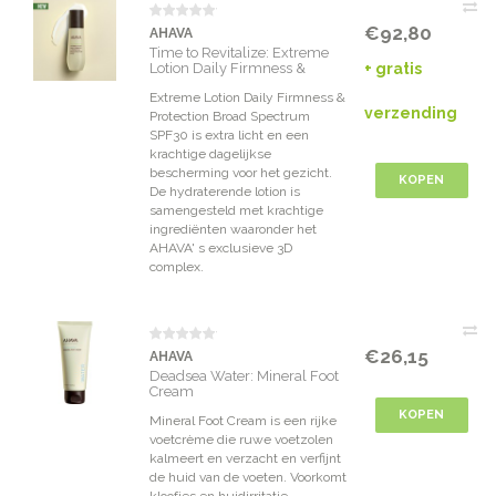
€92,80
AHAVA
Time to Revitalize: Extreme
Lotion Daily Firmness &
+ gratis
Protection Broad Spectrum
Extreme Lotion Daily Firmness &
SPF30
verzending
Protection Broad Spectrum
SPF30 is extra licht en een
krachtige dagelijkse
bescherming voor het gezicht.
KOPEN
De hydraterende lotion is
samengesteld met krachtige
ingrediënten waaronder het
AHAVA' s exclusieve 3D
complex.
€26,15
AHAVA
Deadsea Water: Mineral Foot
Cream
KOPEN
Mineral Foot Cream is een rijke
voetcrème die ruwe voetzolen
kalmeert en verzacht en verfijnt
de huid van de voeten. Voorkomt