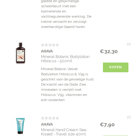
gladde en gelijkmatige
scheerbeurt met een
kalmerende en
vochtregulerende werking. De
crème verzacht en verzorgt
weerbarstige (baard) haren.
€32,30
AHAVA
Mineral Botanic Bodylotion
Hibiscus - 500ml
KOPEN
Mineral Botanic Velvet
Bodylotion Hibiscus & Vijg is
geschikt voor de gevoelige huid.
De kracht van de Dode Zee
mineralen is verrijkt met
Hibiscus, Vijg, vitaminen en
anti-oxidanten.
€7,90
AHAVA
Mineral Hand Cream Sea-
Kissed - Travel size 40ml