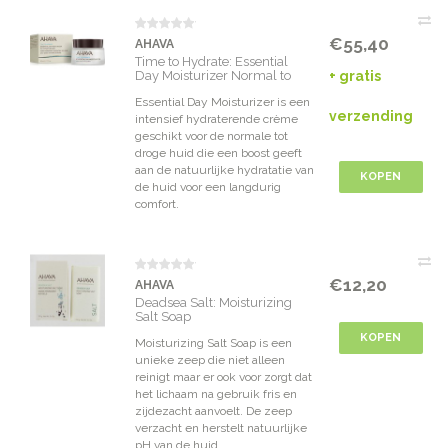
€55,40
AHAVA
Time to Hydrate: Essential
Day Moisturizer Normal to
+ gratis
Dry Skin
Essential Day Moisturizer is een
verzending
intensief hydraterende crème
geschikt voor de normale tot
droge huid die een boost geeft
aan de natuurlijke hydratatie van
KOPEN
de huid voor een langdurig
comfort.
€12,20
AHAVA
Deadsea Salt: Moisturizing
Salt Soap
KOPEN
Moisturizing Salt Soap is een
unieke zeep die niet alleen
reinigt maar er ook voor zorgt dat
het lichaam na gebruik fris en
zijdezacht aanvoelt. De zeep
verzacht en herstelt natuurlijke
pH van de huid.