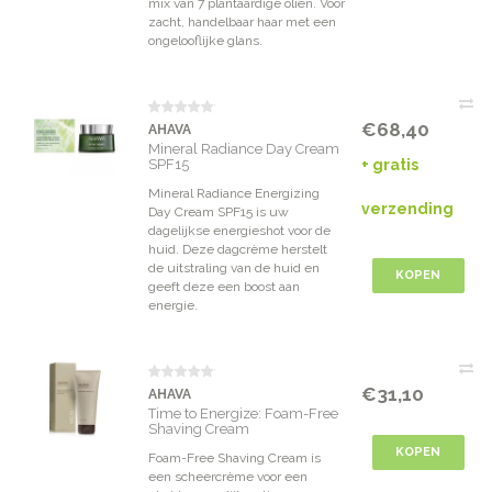
mix van 7 plantaardige oliën. Voor
zacht, handelbaar haar met een
ongelooflijke glans.
€68,40
AHAVA
Mineral Radiance Day Cream
SPF15
+ gratis
Mineral Radiance Energizing
verzending
Day Cream SPF15 is uw
dagelijkse energieshot voor de
huid. Deze dagcrème herstelt
de uitstraling van de huid en
KOPEN
geeft deze een boost aan
energie.
€31,10
AHAVA
Time to Energize: Foam-Free
Shaving Cream
KOPEN
Foam-Free Shaving Cream is
een scheercrème voor een