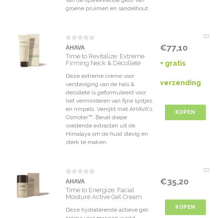
van de opwekkende geur van
groene pruimen en sandelhout.
€77,10
AHAVA
Time to Revitalize: Extreme
Firming Neck & Décolleté
+ gratis
Cream
Deze extreme crème voor
verzending
versteviging van de hals &
decolleté is geformuleerd voor
het verminderen van fijne lijntjes
en rimpels. Verrijkt met AHAVA's
KOPEN
Osmoter™. Bevat diepe
voedende extracten uit de
Himalaya om de huid stevig en
sterk te maken.
€35,20
AHAVA
Time to Energize: Facial
Moisture Active Gel Cream
KOPEN
Deze hydraterende actieve gel-