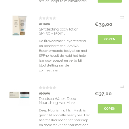
stralen, helpt te minimaliseren.
€39,00
AHAVA
SProtecting body lotion
SPF30 - 150ml
KOPEN
De fluweelzacht, hydraterend
en beschermend, AHAVA
Beschermende bodylotion met
SPF30 houdt de huid het hele
jaar door soepel en veilig bij
blootstelling aan de
zonnestralen.
€37,00
AHAVA
Deadsea Water: Deep
Nourishing Hair Mask
KOPEN
Deep Nourishing Hair Mask is
geschikt voor alle haartypes. Het
haarmasker voedt het haar diep
en doordrenkt het haar met een