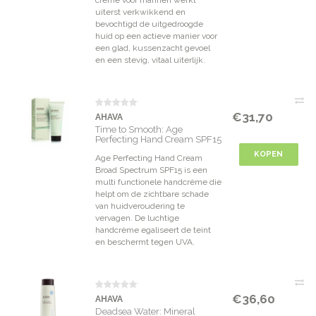
crème voor mannen werkt
uiterst verkwikkend en
bevochtigd de uitgedroogde
huid op een actieve manier voor
een glad, kussenzacht gevoel
en een stevig, vitaal uiterlijk.
€31,70
AHAVA
Time to Smooth: Age
Perfecting Hand Cream SPF15
KOPEN
Age Perfecting Hand Cream
Broad Spectrum SPF15 is een
multi functionele handcrème die
helpt om de zichtbare schade
van huidveroudering te
vervagen. De luchtige
handcrème egaliseert de teint
en beschermt tegen UVA.
€36,60
AHAVA
Deadsea Water: Mineral