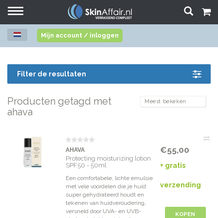
Toggle
navigation
Mijn account / inloggen
Filter de resultaten
Producten getagd met
ahava
€55,00
AHAVA
Protecting moisturizing lotion
SPF50 - 50ml
+ gratis
Een comfortabele, lichte emulsie
verzending
met vele voordelen die je huid
super gehydrateerd houdt en
tekenen van huidveroudering,
versneld door UVA- en UVB-
KOPEN