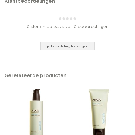
Klantbeoordelingen
Zinc Coceth Sulfate, Cocamidopropyl Betaine, Phenoxyethanol &
Ethylhexylglycerin, Maris Sal (Dead Sea Water), Hydroxypropyl Guar
Hydroxypropyltrimonium Chloride, Aloe Barbadensis Leaf Juice, Allantoin,
Potassium Sorbate, Parfum (Fragrance), Lactic Acid, Porphyridium
0 sterren op basis van 0 beoordelingen
Polysaccharide & Phenoxyethanol, Butylene Glycol & Zingiber Officinale
(Ginger) Root Extract, Ginkgo Biloba Leaf Extract, Glycerin & Panax Ginseng
Root Extract
je beoordeling toevoegen
INHOUD
40ml
Gerelateerde producten