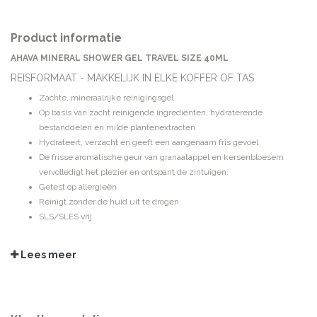
Product informatie
AHAVA MINERAL SHOWER GEL TRAVEL SIZE 40ML
REISFORMAAT - MAKKELIJK IN ELKE KOFFER OF TAS
Zachte, mineraalrijke reinigingsgel
Op basis van zacht reinigende ingrediënten, hydraterende
bestanddelen en milde plantenextracten
Hydrateert, verzacht en geeft een aangenaam fris gevoel
De frisse aromatische geur van granaatappel en kersenbloesem
vervolledigt het plezier en ontspant de zintuigen.
Getest op allergieën
Reinigt zonder de huid uit te drogen
SLS/SLES vrij
GEBRUIKSADVIES
Dagelijks te gebruiken op een vochtige huid, afspoelen met water. Ook te
Lees meer
gebruiken voor het wassen van haren.
INGREDIËNTEN
Aqua (Mineral Spring Water), Ammonium Lauryl Sulfate & Aqua (Water),