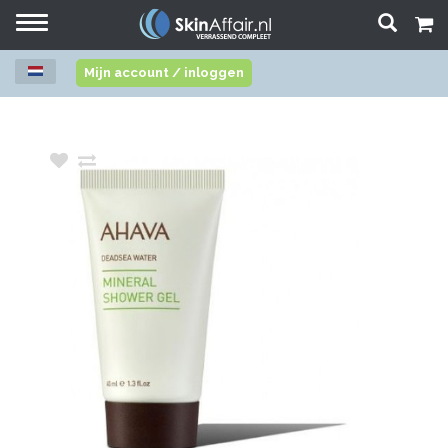
Toggle
navigation
Mijn account / inloggen