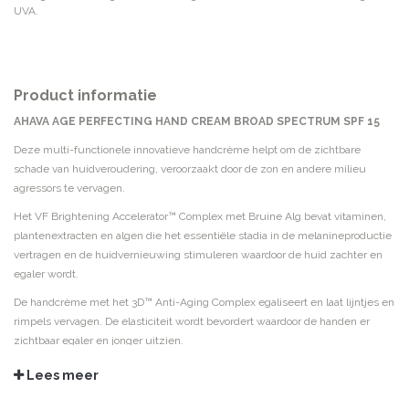
UVA.
Product informatie
AHAVA AGE PERFECTING HAND CREAM BROAD SPECTRUM SPF 15
Deze multi-functionele innovatieve handcrème helpt om de zichtbare
schade van huidveroudering, veroorzaakt door de zon en andere milieu
agressors te vervagen.
Het VF Brightening Accelerator™ Complex met Bruine Alg bevat vitaminen,
plantenextracten en algen die het essentiële stadia in de melanineproductie
vertragen en de huidvernieuwing stimuleren waardoor de huid zachter en
egaler wordt.
De handcrème met het 3D™ Anti-Aging Complex egaliseert en laat lijntjes en
rimpels vervagen. De elasticiteit wordt bevordert waardoor de handen er
zichtbaar egaler en jonger uitzien.
GEBRUIKSADVIES
Lees meer
De handcrème kan meerdere keren per dag aangebracht worden op schone
handen.