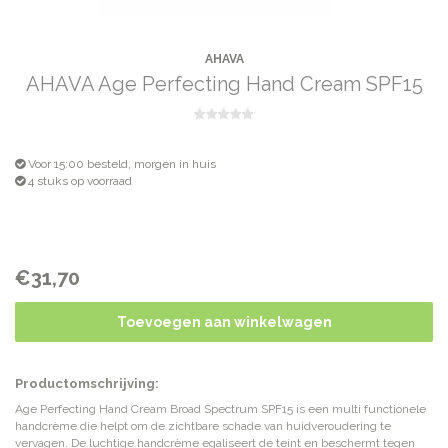
AHAVA
AHAVA Age Perfecting Hand Cream SPF15
Voor 15:00 besteld, morgen in huis
4 stuks op voorraad
€31,70
Toevoegen aan winkelwagen
Productomschrijving:
Age Perfecting Hand Cream Broad Spectrum SPF15 is een multi functionele
handcrème die helpt om de zichtbare schade van huidveroudering te
vervagen. De luchtige handcrème egaliseert de teint en beschermt tegen