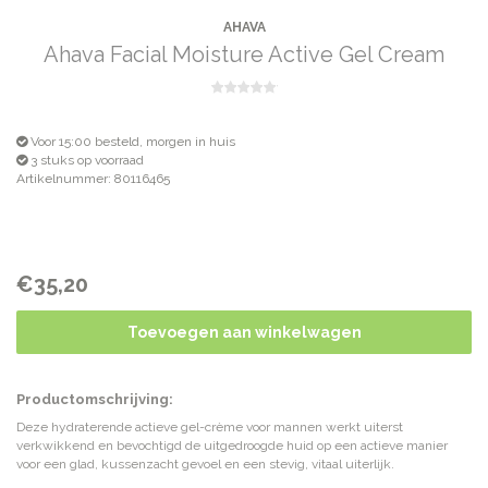
AHAVA
Ahava Facial Moisture Active Gel Cream
Voor 15:00 besteld, morgen in huis
3 stuks op voorraad
Artikelnummer: 80116465
€35,20
Toevoegen aan winkelwagen
Productomschrijving:
Deze hydraterende actieve gel-crème voor mannen werkt uiterst
verkwikkend en bevochtigd de uitgedroogde huid op een actieve manier
voor een glad, kussenzacht gevoel en een stevig, vitaal uiterlijk.