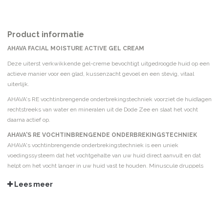
Product informatie
AHAVA FACIAL MOISTURE ACTIVE GEL CREAM
Deze uiterst verkwikkende gel-creme bevochtigt uitgedroogde huid op een
actieve manier voor een glad, kussenzacht gevoel en een stevig, vitaal
uiterlijk.
AHAVA's RE vochtinbrengende onderbrekingstechniek voorziet de huidlagen
rechtstreeks van water en mineralen uit de Dode Zee en slaat het vocht
daarna actief op.
AHAVA'S RE VOCHTINBRENGENDE ONDERBREKINGSTECHNIEK
AHAVA's vochtinbrengende onderbrekingstechniek is een uniek
voedingssysteem dat het vochtgehalte van uw huid direct aanvult en dat
helpt om het vocht langer in uw huid vast te houden. Minuscule druppels
van water en mineralen uit de Dode Zee worden in de huid opgenomen en
Lees meer
verhogen zodoende het vochtgehalte van uw huid. Om de huid nog meer te
beschermen, wordt het vocht onder de oppervlakte van de huid opgeslagen,
waardoor het verlies aan water tot een minimum wordt beperkt. Uw huid
wordt weer stevig, vol vocht en krijgt een kussenzacht gevoel.