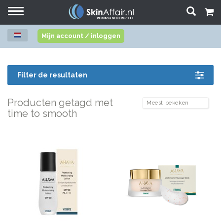
Toggle
navigation
Mijn account / inloggen
Filter de resultaten
Producten getagd met
time to smooth