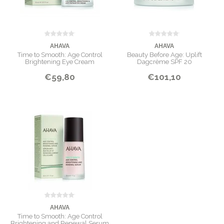
(Tetramethyl Hydroxypiperidinol) Citrate, Undecylcrylene Dimethicone,
Xanthan Gum, Zinc PCA, Zizyphus Jujuba Fruit Extract
INHOUD
50 ml
AHAVA
AHAVA
Time to Smooth: Age Control
Beauty Before Age: Uplift
Brightening Eye Cream
Dagcrème SPF 20
€59,80
€101,10
AHAVA
Time to Smooth: Age Control
Brightening and Renewal Serum