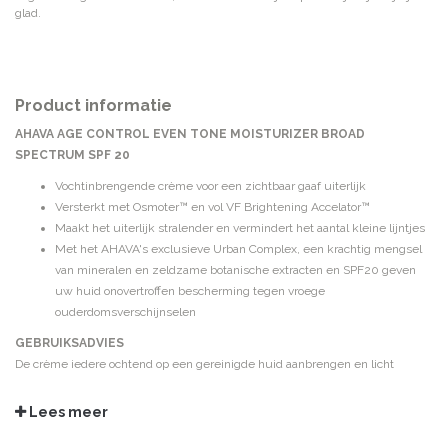
glad.
Product informatie
AHAVA AGE CONTROL EVEN TONE MOISTURIZER BROAD
SPECTRUM SPF 20
Vochtinbrengende crème voor een zichtbaar gaaf uiterlijk
Versterkt met Osmoter™ en vol VF Brightening Accelator™
Maakt het uiterlijk stralender en vermindert het aantal kleine lijntjes
Met het AHAVA's exclusieve Urban Complex, een krachtig mengsel
van mineralen en zeldzame botanische extracten en SPF20 geven
uw huid onovertroffen bescherming tegen vroege
ouderdomsverschijnselen
GEBRUIKSADVIES
De crème iedere ochtend op een gereinigde huid aanbrengen en licht
inmasseren totdat het geheel is opgenomen.
Lees meer
INGREDIËNTEN