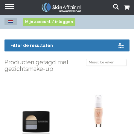
Toggle
navigation
Mijn account / inloggen
Filter de resultaten
Producten getagd met
gezichtsmake-up