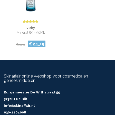
Vichy
Minéral 89 - 50ML
€24,75
€27,95
Skinaffair online webshop voor cosmetica en
geneesmiddelen
Burgemeester De Withstraat 59
3732EJ De Bilt
info@skinaffair.nl
030-2204008