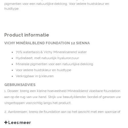
pigmenten voor een natuurlijke dekking. Voor iedere huidskleur en
huidtype.
Product informatie
VICHY MINÉRALBLEND FOUNDATION 12 SIENNA
70% waterbasis & Vichy Mineraliserend water
Hydrateert, met natuurlijk hyaluronzuur
Minerale pigmenten voor een natuurlijke dekking
Voor iedere huidskleur en huidtype
Verkrijgbaar in 9 kleuren
GEBRUIKSADVIES
1. Doseer; breng een kleine hoeveelheid Minéralblend vloeibare foundation
aan op de rug van uw hand. Strijk uw beautyblender, borstel of gewoon uw
vingertoppen voorzichtig langs het product.
2. Aanbrengen; breng de foundation aan op het gezicht met een sponsje of
met de vingertoppen vanaf het midden van het gezicht naar buiten.
Lees meer
3. Egaliseer; egaliseer de foundation naar beneden richting de nek om