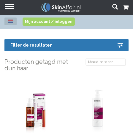
Toggle
navigation
Mijn account / inloggen
Filter de resultaten
Producten getagd met
dun haar