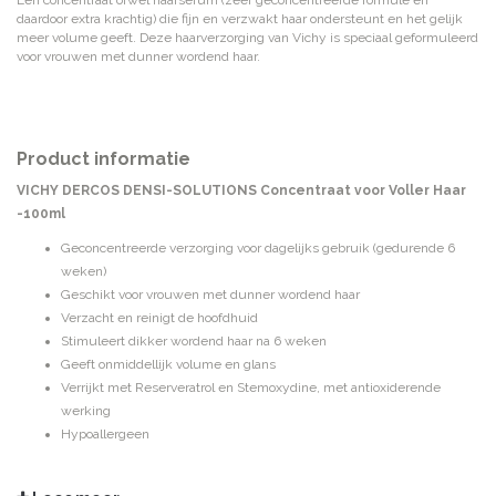
Een concentraat ofwel haarserum (zeer geconcentreerde formule en
daardoor extra krachtig) die fijn en verzwakt haar ondersteunt en het gelijk
meer volume geeft. Deze haarverzorging van Vichy is speciaal geformuleerd
voor vrouwen met dunner wordend haar.
Product informatie
VICHY DERCOS DENSI-SOLUTIONS Concentraat voor Voller Haar
-100ml
Geconcentreerde verzorging voor dagelijks gebruik (gedurende 6
weken)
Geschikt voor vrouwen met dunner wordend haar
Verzacht en reinigt de hoofdhuid
Stimuleert dikker wordend haar na 6 weken
Geeft onmiddellijk volume en glans
Verrijkt met Reserveratrol en Stemoxydine, met antioxiderende
werking
Hypoallergeen
Een concentraat ofwel haarserum (zeer geconcentreerde formule en
daardoor extra krachtig) die fijn en verzwakt haar ondersteunt en het gelijk