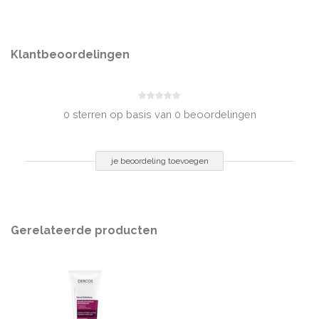
Lauryl Sulfate, Laureth-5 Carboxylic Acid, Aminopropyl Triethoxysilane,
Amodimethicone, C11-15 Pareth-7, Caramel, Chlorphenesin, Citric Acid,
Disodium EDTA, Geraniol, Glyceri, Hexyl Cinnamal, Isoeugenol, Lactic Acid,
Laureth-9, Limonene, Linalool, Mentha Piperita Oil/Peppermint Oil,
Klantbeoordelingen
Menthol, PEG-55 Propylene Glycol Oleate, PEG-60 Hydrogenated Castor
Oil, Phenoxyethanol, Piroctone Olamine, Polyquaternium-67, PPG-5-
Ceteth-20, Propylene Glycol, Rhamnose, Salicylic Acid, Sodium Chloride,
Sodium Hydroxide, Sorbic Acid, Tocopheryl Acetate, Trideceth-12,
0 sterren op basis van 0 beoordelingen
Parfum/Fragrance
INHOUD
je beoordeling toevoegen
250 ml
Gerelateerde producten