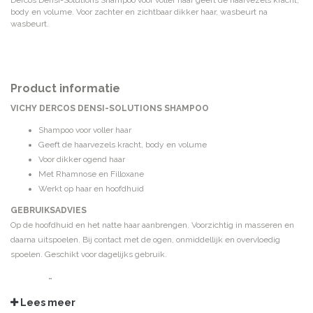
Dercos Densi-Solutions Shampoo voor voller haar geeft de haarvezels kracht,
body en volume. Voor zachter en zichtbaar dikker haar, wasbeurt na
wasbeurt.
Product informatie
VICHY DERCOS DENSI-SOLUTIONS SHAMPOO
Shampoo voor voller haar
Geeft de haarvezels kracht, body en volume
Voor dikker ogend haar
Met Rhamnose en Filloxane
Werkt op haar en hoofdhuid
GEBRUIKSADVIES
Op de hoofdhuid en het natte haar aanbrengen. Voorzichtig in masseren en
daarna uitspoelen. Bij contact met de ogen, onmiddellijk en overvloedig
spoelen. Geschikt voor dagelijks gebruik.
INGREDIËNTEN
Aqua/Water, Sodium Laureth Sulfate, Cocamidopropyl Betaine, Sodium
Lees meer