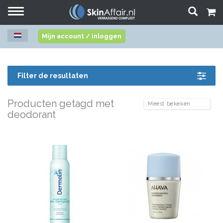
Toggle
navigation
Mijn account / inloggen
Filter de resultaten
Producten getagd met
deodorant