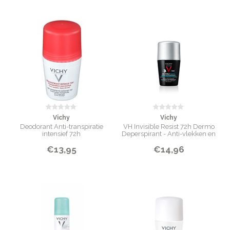
Vichy
Vichy
Deodorant Anti-transpiratie
VH Invisible Resist 72h Dermo
intensief 72h
Deperspirant - Anti-vlekken en
Anti-irritatie - Gevoelige huid -
€13,95
€14,96
50ml