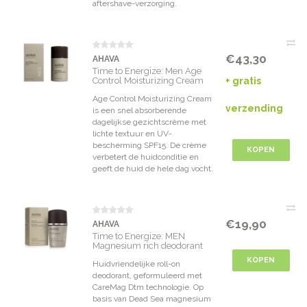
aftershave-verzorging.
€43,30
AHAVA
Time to Energize: Men Age
Control Moisturizing Cream
+ gratis
SPF15
Age Control Moisturizing Cream
verzending
is een snel absorberende
dagelijkse gezichtscrème met
lichte textuur en UV-
bescherming SPF15. De crème
KOPEN
verbetert de huidconditie en
geeft de huid de hele dag vocht.
€19,90
AHAVA
Time to Energize: MEN
Magnesium rich deodorant
KOPEN
Huidvriendelijke roll-on
deodorant, geformuleerd met
CareMag Dtm technologie. Op
basis van Dead Sea magnesium