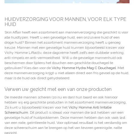
HUIDVERZORGING VOOR MANNEN, VOOR ELK TYPE
HUID
Skin Affair heeft een assortiment aan mannenverzorging die geschikt is voor
alle huidtypen. Heeft u een gevoelige huid, een onzuivere huid of een
droge huid? Binnen het assortiment mannenverzorging heeft u genoeg
keuze. Mannen met een gevoelige huid kunnen bijvoorbeeld kiezen voor
Vichy Homme Liftactiv, deze dagcrème heeft zelfs een dubbele werking;
anti-rimpels en anti-vermoeidheid. Wilt u de gevoelige mannenhuid ook
beschermen door tijdens het douchen een geschikte douchegel te
gebruiken? Kies dan voor de
Vichy Homme Hydra Mag C Douchegel
. Met
deze mannenverzorging krijgt u niet alleen direct een fris gevoel op de huid,
maar is de huid ook direct gehydrateerd.
Verwen uw gezicht met een van onze producten
De meeste mannen scheren (zo nu en dan) hun baard en ook hiervoor
hebben wij erg geschikte producten in het assortiment mannenverzorging.
Zo kunt u bijvoorbeeld kiezen voor het
Vichy Homme Anti Irritatie
Scheerschuim
. Dit product is ideaal voor mannen die last hebben van een
gevoelige huid of huidproblemen. Deze mannen hebben dan ook vaak last
van een rode, geïrriteerde huid. Voor optimaal resultaat is het verstandig om
deze scheerschuim aan te brengen op het van tevoren gereinigde, natte
gezicht.