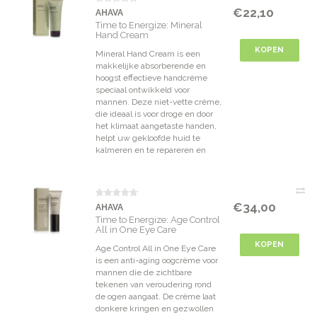
€22,10
AHAVA
Time to Energize: Mineral
Hand Cream
KOPEN
Mineral Hand Cream is een
makkelijke absorberende en
hoogst effectieve handcrème
speciaal ontwikkeld voor
mannen. Deze niet-vette crème,
die ideaal is voor droge en door
het klimaat aangetaste handen,
helpt uw gekloofde huid te
kalmeren en te repareren en
€34,00
AHAVA
Time to Energize: Age Control
All in One Eye Care
KOPEN
Age Control All in One Eye Care
is een anti-aging oogcrème voor
mannen die de zichtbare
tekenen van veroudering rond
de ogen aangaat. De crème laat
donkere kringen en gezwollen