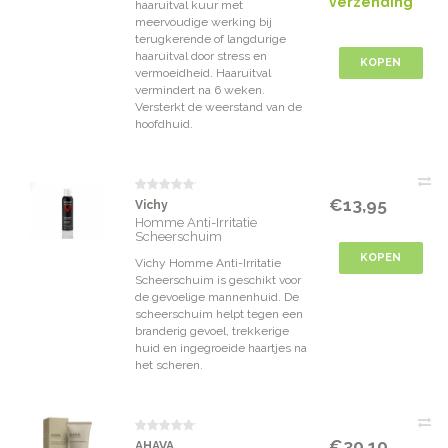
verzending
haaruitval kuur met
meervoudige werking bij
terugkerende of langdurige
haaruitval door stress en
KOPEN
vermoeidheid. Haaruitval
vermindert na 6 weken.
Versterkt de weerstand van de
hoofdhuid.
€13,95
Vichy
Homme Anti-Irritatie
Scheerschuim
KOPEN
Vichy Homme Anti-Irritatie
Scheerschuim is geschikt voor
de gevoelige mannenhuid. De
scheerschuim helpt tegen een
branderig gevoel, trekkerige
huid en ingegroeide haartjes na
het scheren.
€30,10
AHAVA