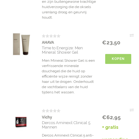
en zijn buitengewone krachtige
huidverzorging die de oksels
urenlang droog en geurvrij
houdt.
€23,50
AHAVA
Time to Energize: Men
Mineral Shower Gel
KOPEN
Men Mineral Shower Gel is een
verfrissende minerale
douchegel die de huid op
efficiënte wijze reinigt zonder
haar uit te drogen. Onderhoudt
de vochtbalans van de huid
tijdens het wassen.
€62,95
Vichy
Dercos Aminexil Clinical 5
Mannen
+ gratis
Dercos Aminexil Clinical 5 anti-