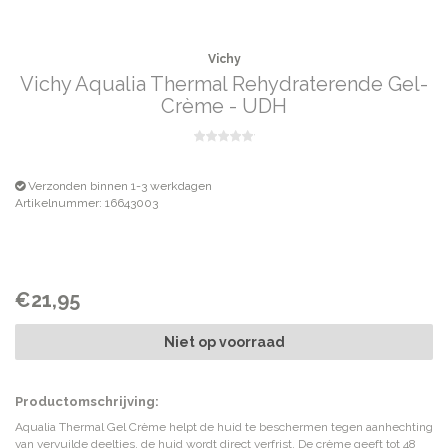
Vichy
Vichy Aqualia Thermal Rehydraterende Gel-
Crème - UDH
Verzonden binnen 1-3 werkdagen
Artikelnummer: 16643003
€21,95
Niet op voorraad
Productomschrijving:
Aqualia Thermal Gel Crème helpt de huid te beschermen tegen aanhechting
van vervuilde deeltjes, de huid wordt direct verfrist. De crème geeft tot 48