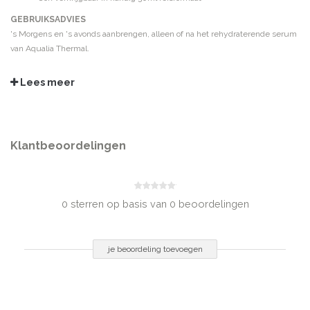
GEBRUIKSADVIES
's Morgens en 's avonds aanbrengen, alleen of na het rehydraterende serum
van Aqualia Thermal.
INGREDIËNTEN
Lees meer
Aqua/Water, Glycerin, Alcohol Denat., Caprylic/Capric Triglyceride,
Mannose, Carbomer, Sodium PCA, Salicylic Acid, Sodium Hydroxide,
Sodium Hyaluronate, Limnanthes Alba Seed Oil/Meadowfoam Seed Oil,
Caprylyl Glycol, Acrylates /C10-30 Alkyl Acrylate Crosspolymer,
Parfum/Fragrance
Klantbeoordelingen
INHOUD
50 ml
0 sterren op basis van 0 beoordelingen
je beoordeling toevoegen