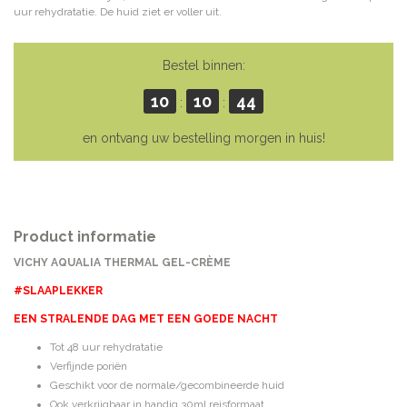
uur rehydratatie. De huid ziet er voller uit.
Bestel binnen:
10
10
43
:
:
en ontvang uw bestelling morgen in huis!
Product informatie
VICHY AQUALIA THERMAL GEL-CRÈME
#SLAAPLEKKER
EEN STRALENDE DAG MET EEN GOEDE NACHT
Tot 48 uur rehydratatie
Verfijnde poriën
Geschikt voor de normale/gecombineerde huid
Ook verkrijgbaar in handig 30ml reisformaat