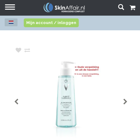
Toggle
navigation
Mijn account / inloggen