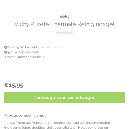
Vichy
Vichy Pureté Thermale Reinigingsgel
Voor 15:00 besteld, morgen in huis
5 stuks op voorraad
Artikelnummer: 16086147
€15,95
Toevoegen aan winkelwagen
Productomschrijving:
Pureté Thermale Reinigingsgel ontdoet de huid van onzuiverheden
(huidvervuilende deeltjes, stof , overtollig talg). Helpt een droog en