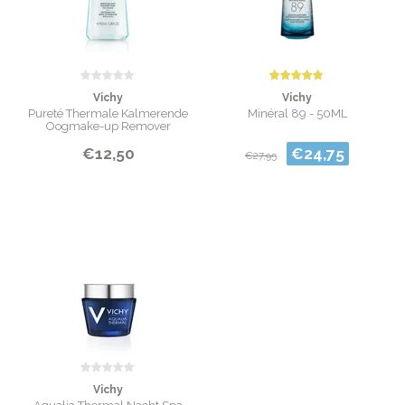
Vichy
Vichy
Pureté Thermale Kalmerende
Minéral 89 - 50ML
Oogmake-up Remover
€12,50
€24,75
€27,95
Vichy