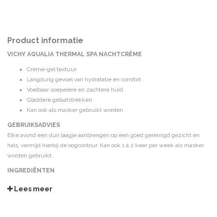
Product informatie
VICHY AQUALIA THERMAL SPA
NACHTCRÈME
Crème-gel textuur
Langdurig gevoel van hydratatie en comfort
Voelbaar soepelere en zachtere huid
Gladdere gelaatstrekken
Kan ook als masker gebruikt worden
GEBRUIKSADVIES
Elke avond een dun laagje aanbrengen op een goed gereinigd gezicht en
hals, vermijd hierbij de oogcontour. Kan ook 1 à 2 keer per week als masker
worden gebruikt.
INGREDIËNTEN
Aqua/Water, Glycerin, Niacinamide, Propanediol, Butyrospermum Parkii
Lees meer
Butter/Shea Butter, Caprylic/Capric Triglyceride, Dimethicone, Squalane,
Phenoxyethanol, Carbomer, Ammonium Polyacryoldimethyl Taurate,
Sodium Polyacrylate, Dimethiconol, Sodium Hyaluronate, Caprylyl Glycol,