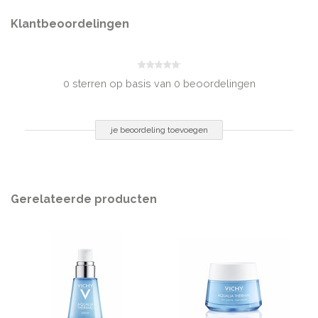
Caffeine, Biosaccharide Gum-1, Disodium EDTA, Gingko Biloba Leaf
Extract, T-Butyl Alcohol, CI 42090/Blue 1, Citric Acid, Parfum/Fragrance
Klantbeoordelingen
INHOUD
75 ml
0 sterren op basis van 0 beoordelingen
je beoordeling toevoegen
Gerelateerde producten