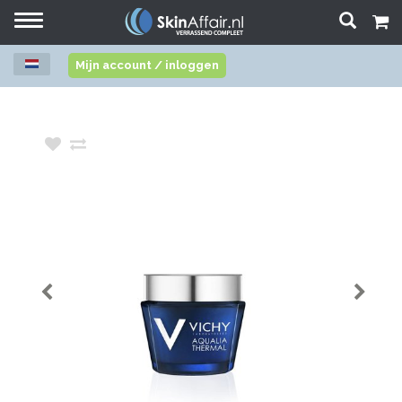
Toggle
navigation
Mijn account / inloggen