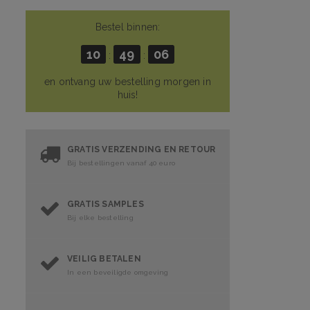
Bestel binnen:
10
49
05
:
:
en ontvang uw bestelling morgen in
huis!
GRATIS VERZENDING EN RETOUR
Bij bestellingen vanaf 40 euro
GRATIS SAMPLES
Bij elke bestelling
VEILIG BETALEN
In een beveiligde omgeving