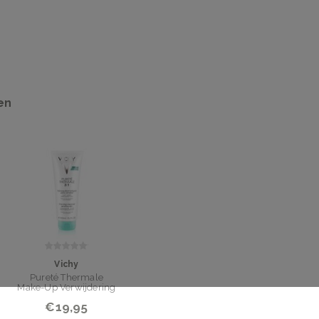
en
Vichy
Pureté Thermale
Make-Up Verwijdering
3 in 1 300ml
€19,95