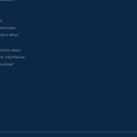
en
zendingen
Skin Affair
ntie & retour
tNL MijnPakket
uwsbrief