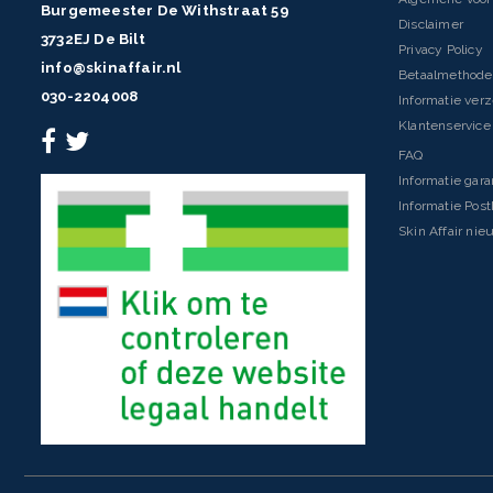
Burgemeester De Withstraat 59
Disclaimer
3732EJ De Bilt
Privacy Policy
info@skinaffair.nl
Betaalmethod
030-2204008
Informatie ver
Klantenservice 
FAQ
Informatie gara
Informatie Pos
Skin Affair nie