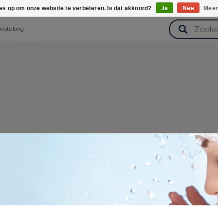
ies op om onze website te verbeteren. Is dat akkoord?
Ja
Nee
Meer
bestelling
verzorging
Haarverzorging
Lichaamsverzorging
Huidverz
Cadeausets
Gezondheid
Zoetwaren
en