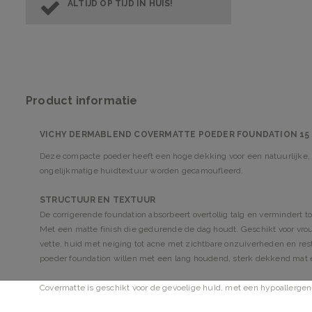
ALTIJD OP TIJD IN HUIS!
Product informatie
VICHY DERMABLEND COVERMATTE POEDER FOUNDATION 15
Deze compacte poeder heeft een hoge dekking voor een natuurlijke, e
ongelijkmatige huidtextuur worden gecamoufleerd.
STRUCTUUR EN TEXTUUR
De corrigerende foundation absorbeert overtollig talg en vermindert 
Met een matte finish die gedurende de dag houdt. Geschikt voor vro
vette, huid met neiging tot acne met zichtbare onzuiverheden en res
poeder foundation willen met een lang houdend, sterk dekkend mat 
Covermatte is geschikt voor de gevoelige huid, met een hypoallergen