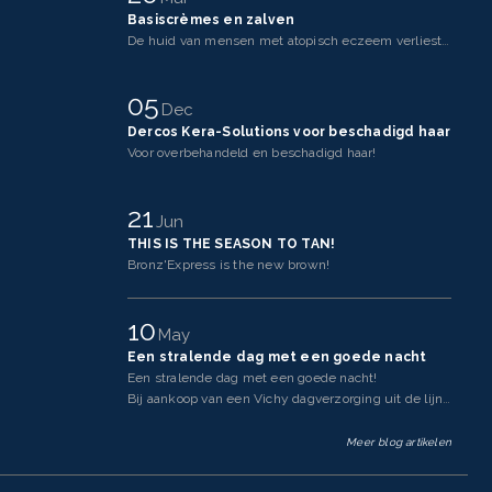
Basiscrèmes en zalven
De huid van mensen met atopisch eczeem verliest makkelijker vocht dan een gezonde huid. Dit komt doo
05
Dec
Dercos Kera-Solutions voor beschadigd haar
Voor overbehandeld en beschadigd haar!
21
Jun
THIS IS THE SEASON TO TAN!
Bronz'Express is the new brown!
10
May
Een stralende dag met een goede nacht
Een stralende dag met een goede nacht!
Bij aankoop van een Vichy dagverzorging uit de lijnen Neovadi
Meer blog artikelen