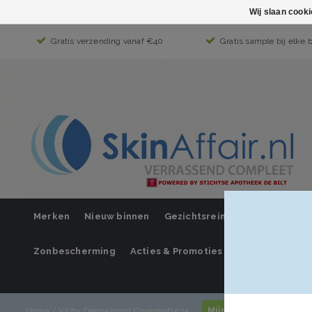
Wij slaan cook
Gratis verzending vanaf €40
Gratis sample bij elke 
Merken
Nieuw binnen
Gezichtsreiniging
Gezichts
Zonbescherming
Acties & Promoties
SUPER SALE
Mijn account / inlogg
Home
/
Vichy Dermablend Covermatte 15