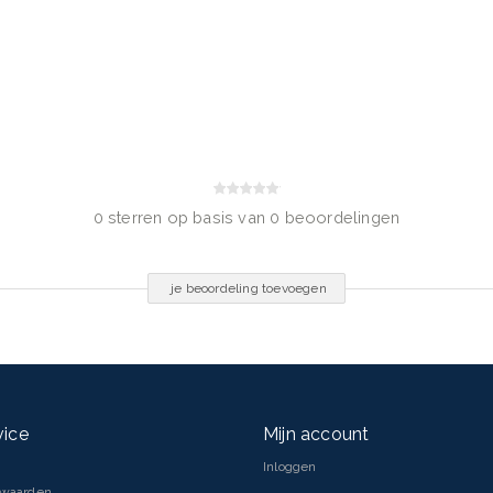
rzorging aan vóór de make-up.
arbij kleine draaiende
het gezicht uit voor een
zuiverheden.
0 sterren op basis van 0 beoordelingen
earate, Triisocetyl Citrate,
je beoordeling toevoegen
conate, Salicylic Acid,
rylyl Glycol, Lauroyl Lysine,
on Oxides, Mica
vice
Mijn account
Inloggen
rwaarden