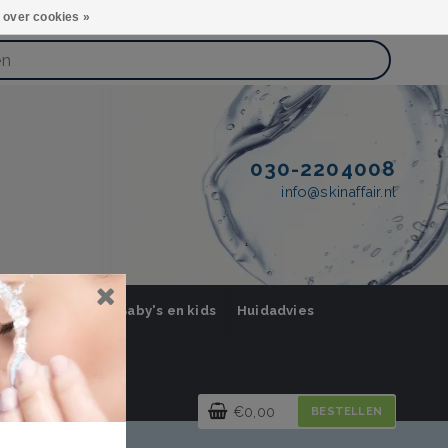
 over cookies »
030-2204008
info@skinaffair.nl
orging Mannen
Baby's en kids
Huidadvies
€0,00
BESTELLEN