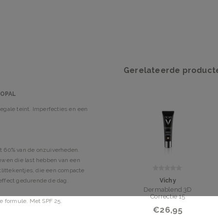
Gerelateerde product
 OPAL
gale teint. Imperfecties en een
tot 60% van de onzuiverheden.
uwen die last hebben van een
tlittekentjes, die een compacte
Vichy
effect gedurende de dag.
Dermablend 3D
Correctie 15
e formule. Met SPF 25.
€26,95