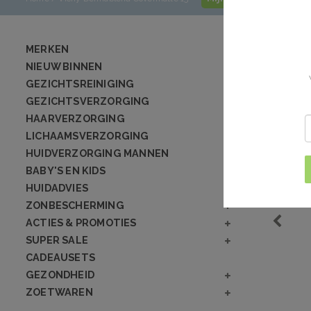
MERKEN
NIEUW BINNEN
GEZICHTSREINIGING
GEZICHTSVERZORGING
HAARVERZORGING
LICHAAMSVERZORGING
HUIDVERZORGING MANNEN
BABY'S EN KIDS
HUIDADVIES
ZONBESCHERMING
ACTIES & PROMOTIES
SUPER SALE
CADEAUSETS
GEZONDHEID
ZOETWAREN