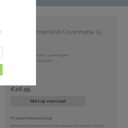
Vichy
Vichy Dermablend Covermatte 15
f
Verzonden binnen 1-3 werkdagen
Artikelnummer: 16532279
€26,95
Niet op voorraad
Productomschrijving:
Dermablend Covermatte is een poeder foundation met een