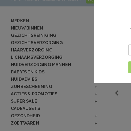
MERKEN
NIEUW BINNEN
GEZICHTSREINIGING
GEZICHTSVERZORGING
HAARVERZORGING
LICHAAMSVERZORGING
HUIDVERZORGING MANNEN
BABY'S EN KIDS
HUIDADVIES
ZONBESCHERMING
ACTIES & PROMOTIES
SUPER SALE
CADEAUSETS
GEZONDHEID
ZOETWAREN