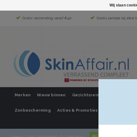
Wij slaan cook
Gratis verzending vanaf €40
Gratis sample bij elke 
Merken
Nieuw binnen
Gezichtsreiniging
Gezichts
Zonbescherming
Acties & Promoties
SUPER SALE
Mijn account / inlog
Home
/
Vichy Dermablend 3D Correctie 15