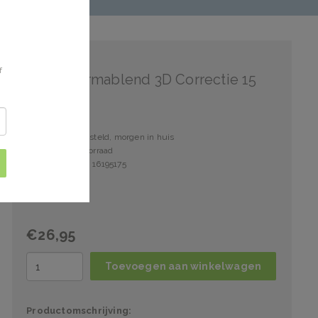
Vichy
f
Vichy Dermablend 3D Correctie 15
Voor 15:00 besteld, morgen in huis
2 stuks op voorraad
Artikelnummer: 16195175
€26,95
Toevoegen aan winkelwagen
Productomschrijving: