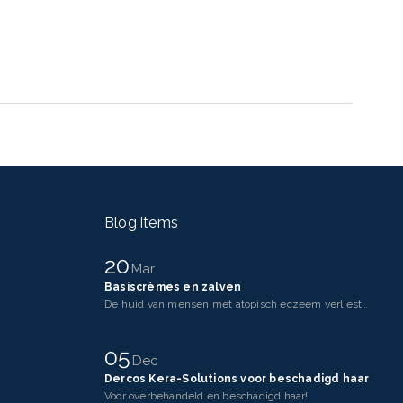
Blog items
20
Mar
Basiscrèmes en zalven
De huid van mensen met atopisch eczeem verliest makkelijker vocht dan een gezonde huid. Dit komt doo
05
Dec
Dercos Kera-Solutions voor beschadigd haar
Voor overbehandeld en beschadigd haar!