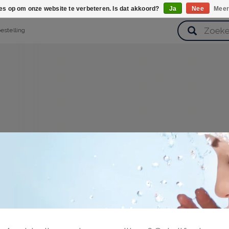
ies op om onze website te verbeteren. Is dat akkoord?
Ja
Nee
Meer
bestelling
verzorging
Haarverzorging
Lichaamsverzorging
Huidverz
Cadeausets
Gezondheid
Zoetwaren
gen