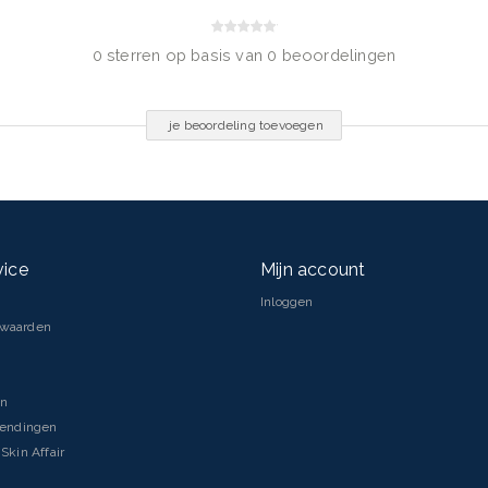
0 sterren op basis van 0 beoordelingen
je beoordeling toevoegen
vice
Mijn account
Inloggen
rwaarden
droxyethel Acrylate/Sodium
bitan Isostearate,
en
ol, Disodium Stearoyl
zendingen
ay Contain CI 77891/Titanium
Skin Affair