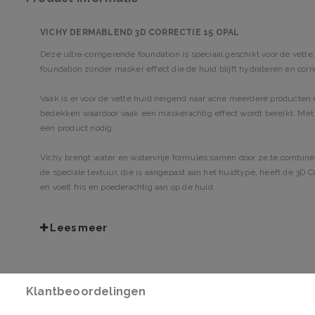
VICHY DERMABLEND 3D CORRECTIE 15 OPAL
Deze ultra-corrigerende foundation is speciaal geschikt voor de vette
foundation zonder masker effect die de huid blijft hydrateren en cor
Vaak is er voor de vette huid neigend naar acne meerdere producten
bedekken waardoor vaak een maskerachtig effect wordt bereikt. Met 
één product nodig.
Vichy brengt water en watervrije formules samen door ze te combinere
de speciale textuur, die is aangepast aan het huidtype, heeft de 3D Co
en voelt fris en poederachtig aan op de huid.
GEBRUIKSADVIES
Lees meer
Ter grootte van een klein hazelnootje met de vingertoppen aanbrenge
naar buiten uit werken voor een gelijkmatige verdeling en een optima
Indien nodig wat extra aanbrengen op de zones met imperfecties of l
beweging van binnen naar buiten toe over het gezicht verdelen.
Klantbeoordelingen