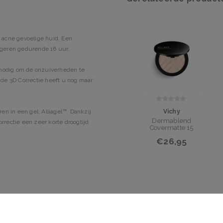
, acne gevoelige huid. Een
rigeren gedurende 16 uur.
 nodig om de onzuiverheden te
de 3D Correctie heeft u nog maar
Vichy
n in een gel; Alliagel™. Dankzij
Dermablend
rrectie een zeer korte droogtijd
Covermatte 15
€26,95
n over het gezicht en van binnen
le dosering van het product.
ittekens. Met een gladstrijkende