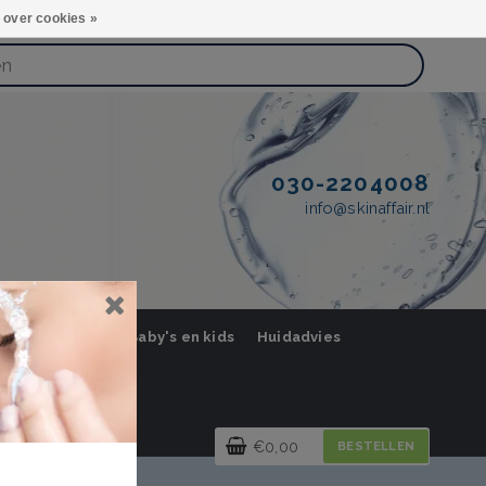
 over cookies »
030-2204008
info@skinaffair.nl
orging Mannen
Baby's en kids
Huidadvies
€0,00
BESTELLEN