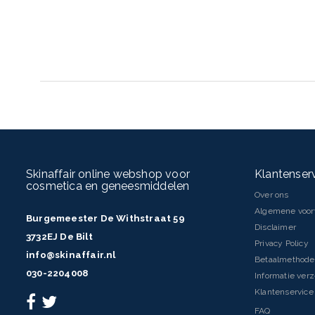
Skinaffair online webshop voor
Klantenser
cosmetica en geneesmiddelen
Over ons
Algemene voo
Burgemeester De Withstraat 59
INGREDIËNTEN
Disclaimer
3732EJ De Bilt
Aqua/Water, Dimethicone, Glycerin, Synthetic Fluorphlogopite, Hy
Privacy Policy
Acryloyldimethyl Taurate Copolymer, Dimethicone Crosspolymer, Sor
info@skinaffair.nl
Betaalmethod
Triethanolamine, Salicylic Acid, Aluminum Hydroxide, Phenoxyethan
030-2204008
Informatie ver
Glutamate, Epurua Falcata Bark Extract, Dextrin, Polysorbate 60 [M
Klantenservice 
Dioxide, CI 77491, CI 77492, CI 77499/Iron Oxides]
FAQ