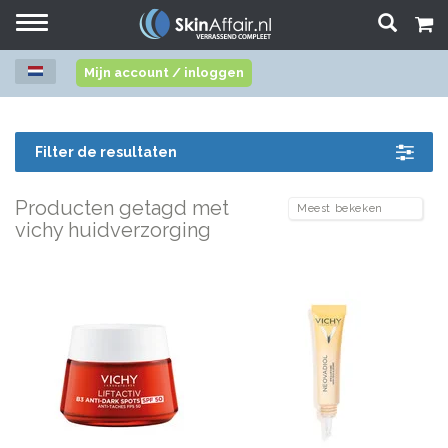
Toggle
navigation
Mijn account / inloggen
Filter de resultaten
Producten getagd met
vichy huidverzorging