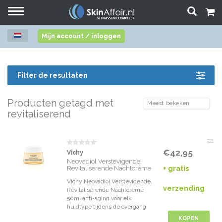
Toggle
navigation
Mijn account / inloggen
Filter de resultaten
Producten getagd met
revitaliserend
€42,95
Vichy
Neovadiol Verstevigende,
Revitaliserende Nachtcrème
+ gratis
Vichy Neovadiol Verstevigende,
verzending
Revitaliserende Nachtcrème
50ml anti-aging voor elk
huidtype tijdens de overgang
KOPEN