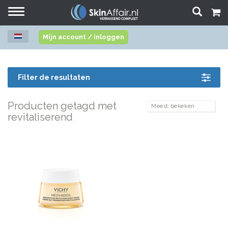
Toggle
navigation
Mijn account / inloggen
Filter de resultaten
Producten getagd met
revitaliserend