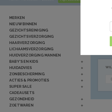
Producte
MERKEN
NIEUW BINNEN
GEZICHTSREINIGING
Geen producten
GEZICHTSVERZORGING
HAARVERZORGING
LICHAAMSVERZORGING
HUIDVERZORGING MANNEN
BABY'S EN KIDS
WIL
HUIDADVIES
ZONBESCHERMING
ACTIES & PROMOTIES
SUPER SALE
CADEAUSETS
GEZONDHEID
ZOETWAREN