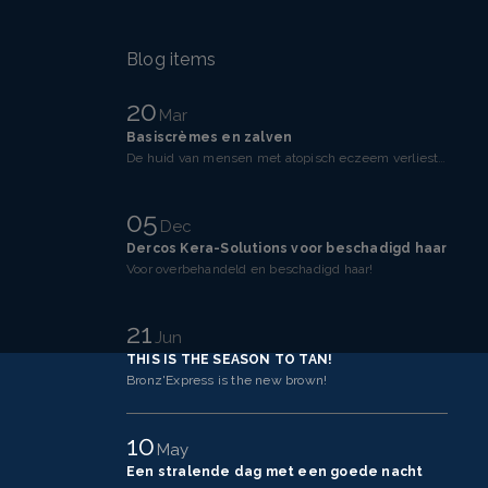
Blog items
20
Mar
Basiscrèmes en zalven
De huid van mensen met atopisch eczeem verliest makkelijker vocht dan een gezonde huid. Dit komt doo
05
Dec
Dercos Kera-Solutions voor beschadigd haar
Voor overbehandeld en beschadigd haar!
21
Jun
THIS IS THE SEASON TO TAN!
Bronz'Express is the new brown!
10
May
Een stralende dag met een goede nacht