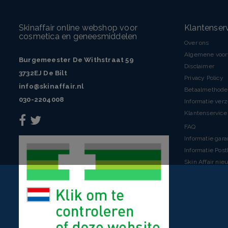
Skinaffair online webshop voor
Klantenser
cosmetica en geneesmiddelen
Over ons
Algemene voo
Burgemeester De Withstraat 59
Disclaimer
3732EJ De Bilt
Privacy Policy
info@skinaffair.nl
Betaalmethod
030-2204008
Informatie ver
Klantenservice 
FAQ
Informatie gara
Informatie Pos
Skin Affair nie