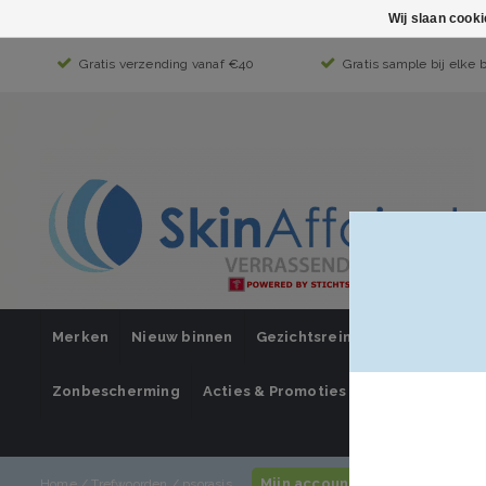
Wij slaan cook
Gratis verzending vanaf €40
Gratis sample bij elke 
Merken
Nieuw binnen
Gezichtsreiniging
Gezichts
Zonbescherming
Acties & Promoties
SUPER SALE
Mijn account / inloggen
Home
/
Trefwoorden
/
psorasis