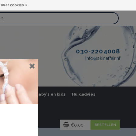
 over cookies »
030-2204008
info@skinaffair.nl
orging Mannen
Baby's en kids
Huidadvies
€0,00
BESTELLEN