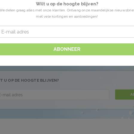
Wilt u op de hoogte blijven?
We delen graag alles met onze klanten. Ontvang onze maandelijkse nieuwsbrie
met vele kortingen en aanbiedingen!
n getagd met psorasis
0 Producten
 gevonden!...
ABONNEER
T U OP DE HOOGTE BLIJVEN?
A