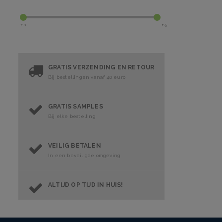
€
0
€
5
GRATIS VERZENDING EN RETOUR
Bij bestellingen vanaf 40 euro
GRATIS SAMPLES
Bij elke bestelling
VEILIG BETALEN
In een beveiligde omgeving
ALTIJD OP TIJD IN HUIS!