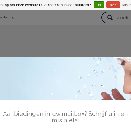
ies op om onze website te verbeteren. Is dat akkoord?
Ja
Nee
Meer
bestelling
verzorging
Haarverzorging
Lichaamsverzorging
Huidverz
Cadeausets
Gezondheid
Zoetwaren
Aanbiedingen in uw mailbox? Schrijf u in en
mis niets!