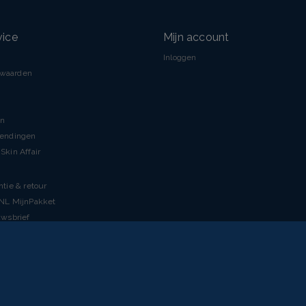
vice
Mijn account
Inloggen
rwaarden
en
zendingen
Skin Affair
ntie & retour
tNL MijnPakket
uwsbrief