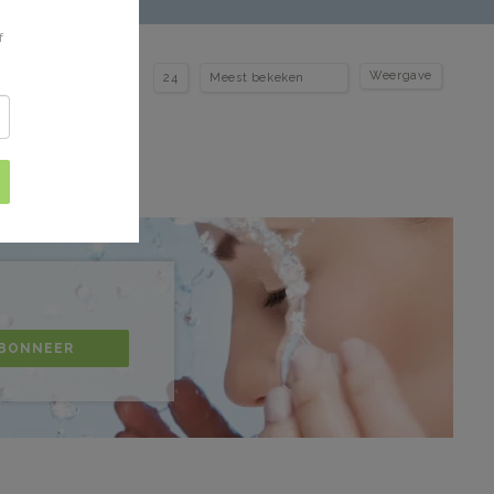
f
Weergave
BONNEER