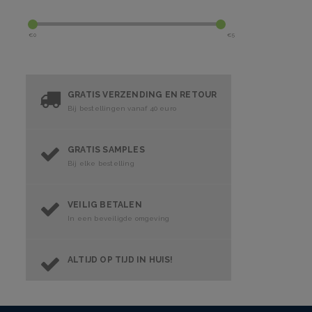
€
0
€
5
GRATIS VERZENDING EN RETOUR
Bij bestellingen vanaf 40 euro
GRATIS SAMPLES
Bij elke bestelling
VEILIG BETALEN
In een beveiligde omgeving
ALTIJD OP TIJD IN HUIS!