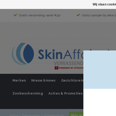
Wij slaan cook
Gratis verzending vanaf €40
Gratis sample bij elke 
Merken
Nieuw binnen
Gezichtsreiniging
Gezichts
Zonbescherming
Acties & Promoties
SUPER SALE
Mijn account / inloggen
Home
/
Trefwoorden
/
probleemhuid