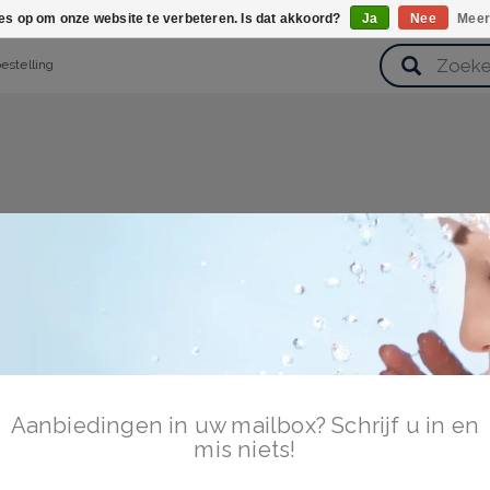
ies op om onze website te verbeteren. Is dat akkoord?
Ja
Nee
Meer
bestelling
verzorging
Haarverzorging
Lichaamsverzorging
Huidverz
Cadeausets
Gezondheid
Zoetwaren
Aanbiedingen in uw mailbox? Schrijf u in en
mis niets!