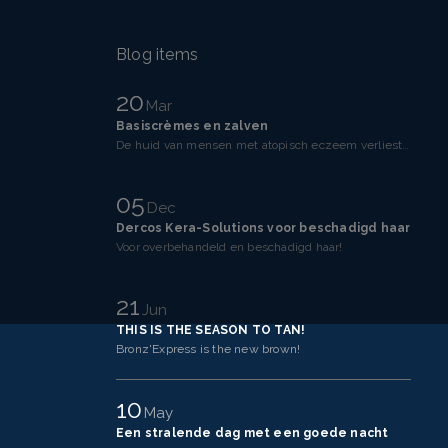
Blog items
20
Mar
Basiscrèmes en zalven
De huid van mensen met atopisch eczeem verliest makkelijker vocht dan een gezonde huid. Dit komt doo
05
Dec
Dercos Kera-Solutions voor beschadigd haar
Voor overbehandeld en beschadigd haar!
21
Jun
THIS IS THE SEASON TO TAN!
Bronz'Express is the new brown!
10
May
Een stralende dag met een goede nacht