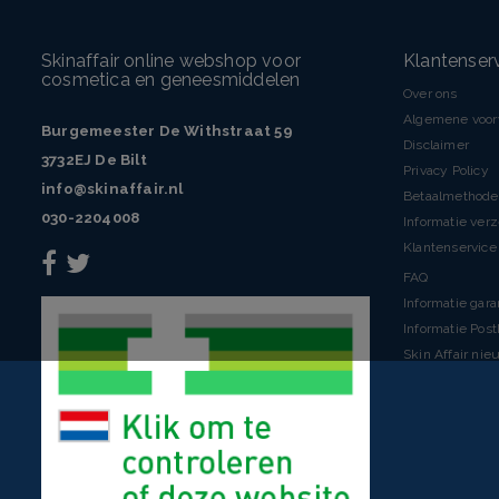
Skinaffair online webshop voor
Klantenser
cosmetica en geneesmiddelen
Over ons
Algemene voo
Burgemeester De Withstraat 59
Disclaimer
3732EJ De Bilt
Privacy Policy
info@skinaffair.nl
Betaalmethod
030-2204008
Informatie ver
Klantenservice 
FAQ
Informatie gara
Informatie Pos
Skin Affair nie