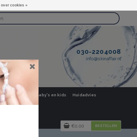
 over cookies »
030-2204008
info@skinaffair.nl
orging Mannen
Baby's en kids
Huidadvies
€0,00
BESTELLEN