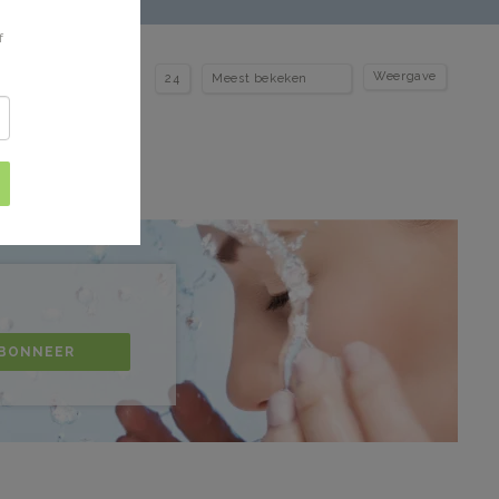
f
Weergave
BONNEER