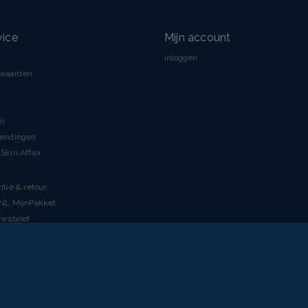
vice
Mijn account
Inloggen
rwaarden
en
zendingen
Skin Affair
ntie & retour
tNL MijnPakket
uwsbrief