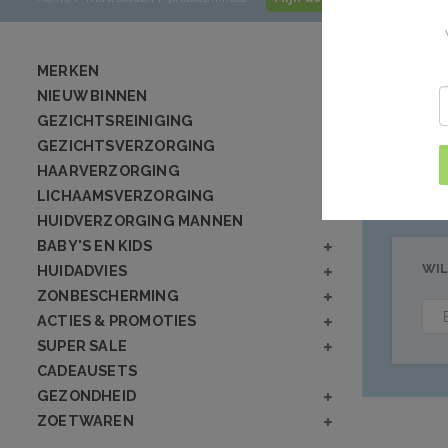
Product
MERKEN
NIEUW BINNEN
GEZICHTSREINIGING
Geen producten
GEZICHTSVERZORGING
HAARVERZORGING
LICHAAMSVERZORGING
HUIDVERZORGING MANNEN
BABY'S EN KIDS
WIL
HUIDADVIES
ZONBESCHERMING
ACTIES & PROMOTIES
SUPER SALE
CADEAUSETS
GEZONDHEID
ZOETWAREN