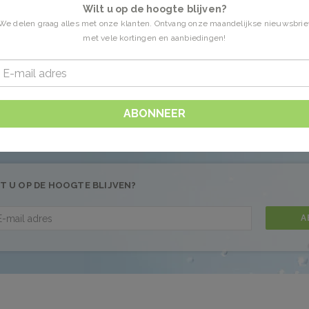
Wilt u op de hoogte blijven?
We delen graag alles met onze klanten. Ontvang onze maandelijkse nieuwsbrie
met vele kortingen en aanbiedingen!
en getagd met probleemhuid
0 Producten
 gevonden!...
ABONNEER
T U OP DE HOOGTE BLIJVEN?
A