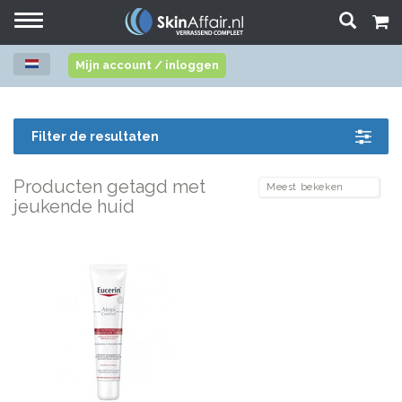
Toggle
navigation
Mijn account / inloggen
Filter de resultaten
Producten getagd met
jeukende huid