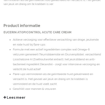
verminderen als de geïrriteerde huid gekalmeerd en verzacht is. Het gevoel
van jeuk en drang om te krabben is ver
Product informatie
EUCERIN ATOPICONTROL ACUTE CARE CREAM
Actieve verzorging voor effectieve verzachting van droge, jeukende
en rode huid bij flare-ups
Formule met een actief ingrediënten complex wat Omega-6
vetzuren genereert (Teunisbloemolie en Druivenpitolie), verzachtend
Licochalcone A (Zoethoutwortel extract), het jeukstillend en anti-
bacterieel ingrediënt Decandiol - zorgt voor intensieve verzorging en
verlicht de huid actief
Flare-ups verminderen als de geïrriteerde huid gekalmeerd en
verzacht is. Het gevoel van jeuk en drang om te krabben is
verminderd en de huid voelt zacht
Geschikt voor mannen & vrouwen
GEBRUIKSADVIES
Lees meer