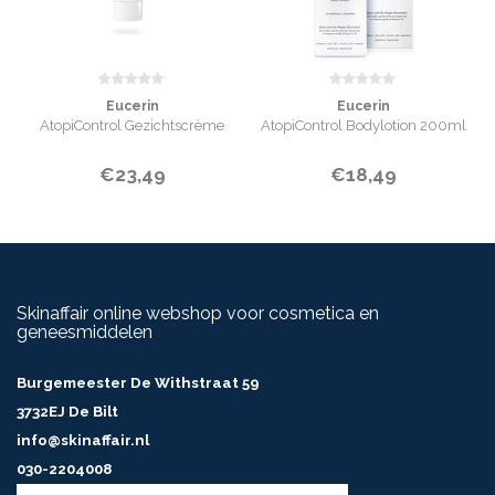
Aqua, Glycerin, Caprylic/Capric Triglyceride, Dimethicone, Pentaerythrityl
Tetraisostearate, Triisostearin, Vitis Vinifera Seed Oil, Oenothera Biennis Oil,
Cetyl Alcohol, Glyceryl Stearate, PEG-40 Stearate, Glycyrrhiza Inflata
Root Extract, Ceramide NP,
Decylene Glycol, Menthoxypropanediol, Citric
Eucerin
Eucerin
Acid,
Sodium Citrate,Tocopherol, Ascorbyl Palmitate, Trisodium EDTA, BHT,
AtopiControl Gezichtscrème
AtopiControl Bodylotion 200ml
1,2-Hexanediol, Phenoxyethanol
INHOUD
€23,49
€18,49
40 ml
Skinaffair online webshop voor cosmetica en
geneesmiddelen
Burgemeester De Withstraat 59
3732EJ De Bilt
info@skinaffair.nl
030-2204008