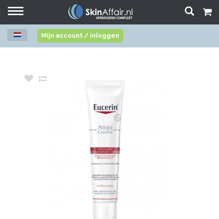
Toggle
navigation
Mijn account / inloggen