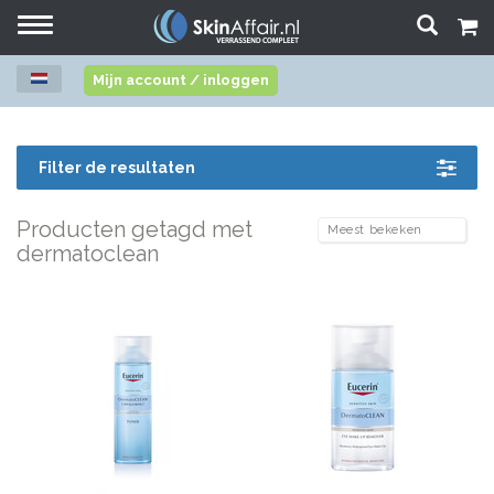
Toggle
navigation
Mijn account / inloggen
Filter de resultaten
Producten getagd met
dermatoclean