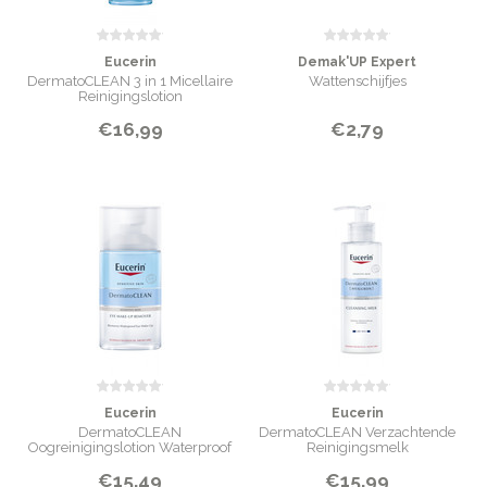
Eucerin
Demak'UP Expert
DermatoCLEAN 3 in 1 Micellaire
Wattenschijfjes
Reinigingslotion
€16,99
€2,79
Eucerin
Eucerin
DermatoCLEAN
DermatoCLEAN Verzachtende
Oogreinigingslotion Waterproof
Reinigingsmelk
Make-Up
€15,49
€15,99