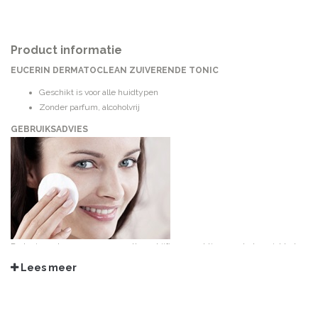
Product informatie
EUCERIN DERMATOCLEAN ZUIVERENDE TONIC
Geschikt is voor alle huidtypen
Zonder parfum, alcoholvrij
GEBRUIKSADVIES
De tonic aanbrengen op een wattenschijfje en zachtjes over het gezicht, de
keel en het decolleté wrijven om uw huid voor te bereiden op een maximale
Lees meer
opname van uw volgende verzorgingsproduct.
Voor jouw dagelijkse verzorging
: