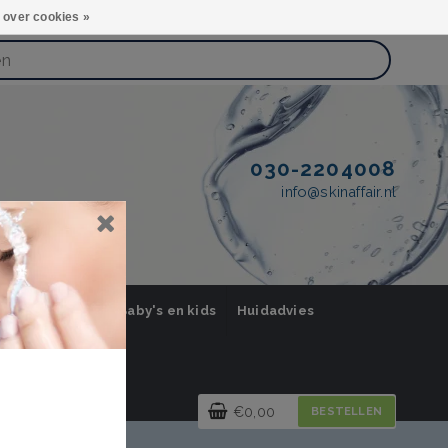
 over cookies »
030-2204008
info@skinaffair.nl
orging Mannen
Baby's en kids
Huidadvies
€0,00
BESTELLEN