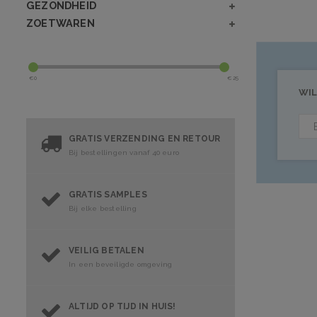
GEZONDHEID
ZOETWAREN
€
0
€
25
WIL
GRATIS VERZENDING EN RETOUR
Bij bestellingen vanaf 40 euro
GRATIS SAMPLES
Bij elke bestelling
VEILIG BETALEN
In een beveiligde omgeving
ALTIJD OP TIJD IN HUIS!