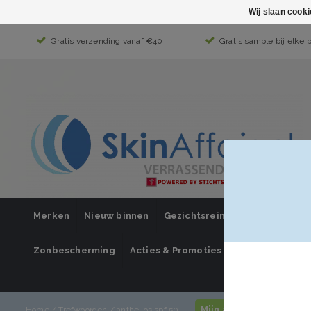
Wij slaan cook
Gratis verzending vanaf €40
Gratis sample bij elke 
Merken
Nieuw binnen
Gezichtsreiniging
Gezichts
Zonbescherming
Acties & Promoties
SUPER SALE
Mijn account / inlogge
Home
/
Trefwoorden
/
anthelios spf 50+