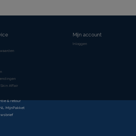
vice
Mijn account
Inloggen
rwaarden
en
zendingen
Skin Affair
ntie & retour
tNL MijnPakket
uwsbrief