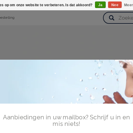
ies op om onze website te verbeteren. Is dat akkoord?
Ja
Nee
Meer
bestelling
verzorging
Haarverzorging
Lichaamsverzorging
Huidverz
Cadeausets
Gezondheid
Zoetwaren
Aanbiedingen in uw mailbox? Schrijf u in en
mis niets!
n