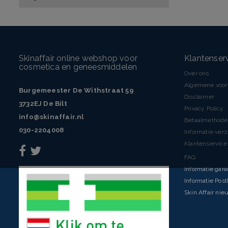
Skinaffair online webshop voor
Klantenser
cosmetica en geneesmiddelen
Over ons
Algemene voo
Burgemeester De Withstraat 59
Disclaimer
3732EJ De Bilt
Privacy Policy
info@skinaffair.nl
Betaalmethod
030-2204008
Informatie ver
Klantenservice 
FAQ
Informatie gara
Informatie Pos
Skin Affair nie