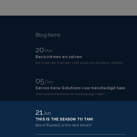
Blog items
20
Mar
Basiscrèmes en zalven
De huid van mensen met atopisch eczeem verliest makkelijker vocht dan een gezonde huid. Dit komt doo
05
Dec
Dercos Kera-Solutions voor beschadigd haar
Voor overbehandeld en beschadigd haar!
21
Jun
THIS IS THE SEASON TO TAN!
Bronz'Express is the new brown!