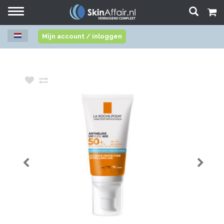
Toggle
navigation
Mijn account / inloggen