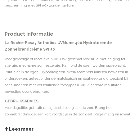
Hydraterende zonnebrandcrème voor het gezicht met zeer hoge UVA/UVB
bescherming met SPF50+ zonder parfum
Product informatie
La Roche-Posay Anthelios UVMune 400 Hydraterende
Zonnebrandcrème SPF50
Voor gevoelige of reactieve huid. Ook geschikt voor huid met neiging tot
allergie, met name zonneallergie. Kan rond de ogen worden opgebracht.
Prikt niet in de ogen. Hypoallergeen. Werkzaamheid klinisch bewezen in
onderzoeken, getest onder dermatologisch en oogheelkundig toezicht bij
consumenten met verschillende fototypes (I-VI). Zichtbare resultaten
bevestigd door gebruikers
GEBRUIKSADVIES
Voor dagelijks gebruik en bij blootstelling aan de zon. Breng het
zonnebrandmiddel aan kort voordat je in de zon gaat. Regelmatig en royaal
opnieuw aanbrengen om de bescherming te behouden, vooral na zweten of
afdrogen.
Lees meer
INGREDIËNTEN