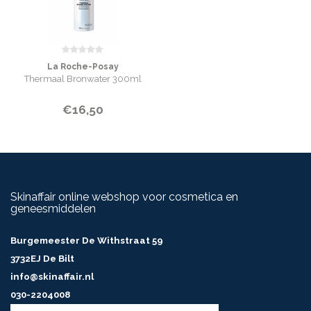
La Roche-Posay
Thermaal Bronwater 300ml
€16,50
Skinaffair online webshop voor cosmetica en
geneesmiddelen
Burgemeester De Withstraat 59
3732EJ De Bilt
info@skinaffair.nl
030-2204008