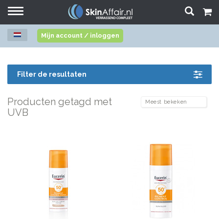
Toggle
navigation
Mijn account / inloggen
Filter de resultaten
Producten getagd met
UVB