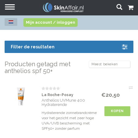
Toggle
navigation
Mijn account / inloggen
Filter de resultaten
Producten getagd met
anthelios spf 50+
€20,50
La Roche-Posay
Anthelios UVMune 400
Hydraterende
Zonnebrandcrème SPF50+
KOPEN
Hydraterende zonnebrandcrème
voor het gezicht met zeer hoge
UVA/UVB bescherming met
SPF50+ zonder parfum