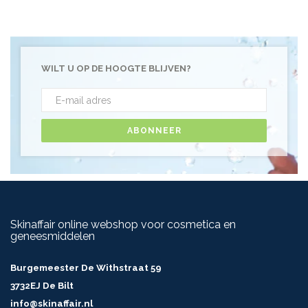
WILT U OP DE HOOGTE BLIJVEN?
ABONNEER
Skinaffair online webshop voor cosmetica en
geneesmiddelen
Burgemeester De Withstraat 59
3732EJ De Bilt
info@skinaffair.nl