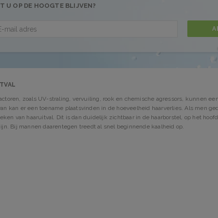
T U OP DE HOOGTE BLIJVEN?
A
ITVAL
factoren, zoals UV-straling, vervuiling, rook en chemische agressors, kunnen e
rvan kan er een toename plaatsvinden in de hoeveelheid haarverlies. Als men 
en van haaruitval. Dit is dan duidelijk zichtbaar in de haarborstel, op het hoof
zijn. Bij mannen daarentegen treedt al snel beginnende kaalheid op.