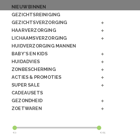
NIEUW BINNEN
GEZICHTSREINIGING
GEZICHTSVERZORGING
HAARVERZORGING
LICHAAMSVERZORGING
HUIDVERZORGING MANNEN
BABY'S EN KIDS
HUIDADVIES
ZONBESCHERMING
ACTIES & PROMOTIES
SUPER SALE
CADEAUSETS
GEZONDHEID
ZOETWAREN
€
0
€
65