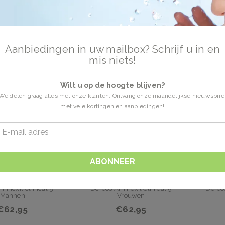
uitval
5 Producten
Aanbiedingen in uw mailbox? Schrijf u in en
mis niets!
Wilt u op de hoogte blijven?
We delen graag alles met onze klanten. Ontvang onze maandelijkse nieuwsbrie
met vele kortingen en aanbiedingen!
ABONNEER
Vichy
Vichy
inexil Clinical 5
Dercos Aminexil Clinical 5
Dercos
Mannen
Vrouwen
€62,95
€62,95