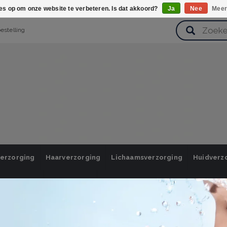
ies op om onze website te verbeteren. Is dat akkoord?
Ja
Nee
Meer
bestelling
verzorging
Haarverzorging
Lichaamsverzorging
Huidverz
Cadeausets
Gezondheid
Zoetwaren
/ inloggen