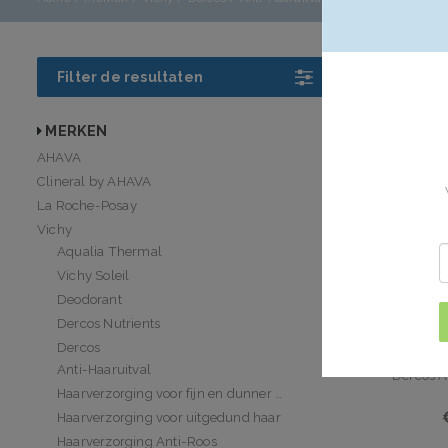
Anti-Haar
Filter de resultaten
MERKEN
AHAVA
Clineral by AHAVA
La Roche-Posay
Vichy
Aqualia Thermal
Vichy Soleil
Deodorant
Dercos Nutrients
Dercos
Anti-Haaruitval
Dercos Am
Haarverzorging voor fijn en dunner wordend haar
Haarverzorging voor uitgedund haar
Haarverzorging Anti-Roos