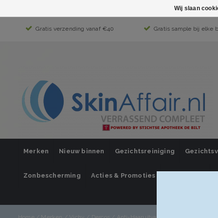
Wij slaan cook
Gratis verzending vanaf €40
Gratis sample bij elke 
Merken
Nieuw binnen
Gezichtsreiniging
Gezichts
Zonbescherming
Acties & Promoties
SUPER SALE
Mijn account 
Home
/
Merken
/
Vichy
/
Dercos
/
Anti-Haaruitval