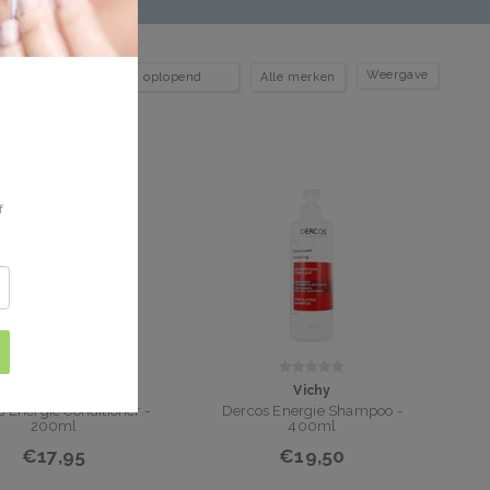
Weergave
f
Vichy
Vichy
 Energie Conditioner -
Dercos Energie Shampoo -
200ml
400ml
€17,95
€19,50