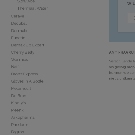
Slow Âge
WIL
Thermaal Water
CeraVe
Decubal
Dermolin
Eucerin
Demak'Up Expert
Cherry Belly
ANTI-HAARU
Warmies
Verschillende 
Naïf
als gevolg hie
kunnen we sprek
Bronz'Express
niet zichtbaar 
Gloves In A Bottle
Metamucil
De Bron
Kindly's
Meenk
Arkopharma
Prioderm
Fagron