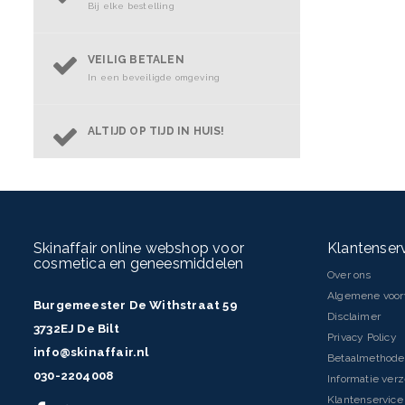
Bij elke bestelling
VEILIG BETALEN
In een beveiligde omgeving
ALTIJD OP TIJD IN HUIS!
Skinaffair online webshop voor
Klantenser
cosmetica en geneesmiddelen
Over ons
Algemene voo
Burgemeester De Withstraat 59
Disclaimer
3732EJ De Bilt
Privacy Policy
info@skinaffair.nl
Betaalmethod
030-2204008
Informatie ver
Klantenservice 