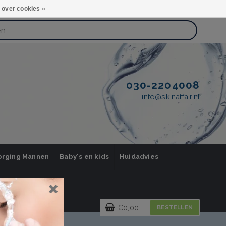
 over cookies »
030-2204008
info@skinaffair.nl
orging Mannen
Baby's en kids
Huidadvies
€0,00
BESTELLEN