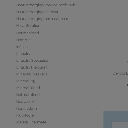
Haarverzorging voor de hoofdhuid
Haarverzorging vet haar
Haarverzorging normaal haar
Kera-Solutions
Dermablend
Homme
Idéalia
Liftactiv
Liftactiv Specialist
Liftactiv Flexiteint
Dercos 
Mineraal Maskers
Minéral 89
MinéralBlend
Naturalblend
Neovadiol
Normaderm
Nutrilogie
Pureté Thermale