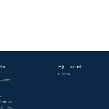
vice
Mijn account
Inloggen
rwaarden
en
zendingen
Skin Affair