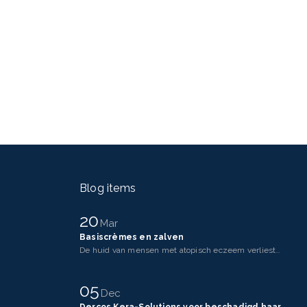
Blog items
20
Mar
Basiscrèmes en zalven
De huid van mensen met atopisch eczeem verliest makkelijker vocht dan een gezonde huid. Dit komt doo
05
Dec
Dercos Kera-Solutions voor beschadigd haar