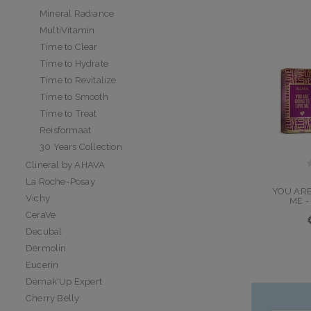
Mineral Radiance
MultiVitamin
Time to Clear
Time to Hydrate
Time to Revitalize
Time to Smooth
Time to Treat
Reisformaat
30 Years Collection
Clineral by AHAVA
La Roche-Posay
YOU ARE
Vichy
ME -
CeraVe
Decubal
Dermolin
Eucerin
Demak'Up Expert
Cherry Belly