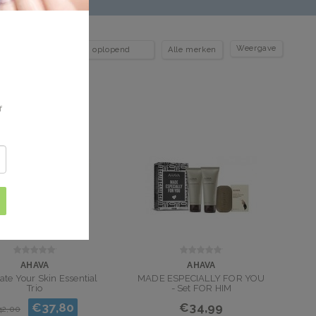
Weergave
f
AHAVA
AHAVA
ate Your Skin Essential
MADE ESPECIALLY FOR YOU
Trio
- Set FOR HIM
€37,80
€34,99
42,00