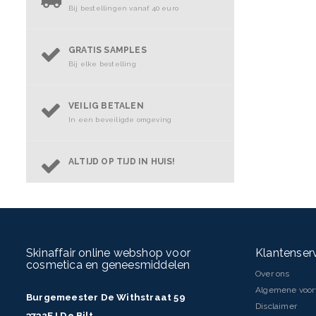
Bij bestellingen vanaf 40 euro
GRATIS SAMPLES
Bij elke bestelling
VEILIG BETALEN
In een beveiligde omgeving
ALTIJD OP TIJD IN HUIS!
Skinaffair online webshop voor
Klantenser
cosmetica en geneesmiddelen
Over ons
Algemene voo
Burgemeester De Withstraat 59
Disclaimer
3732EJ De Bilt