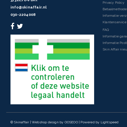
Privacy Policy
info@skinaffair.nl
Betaalmethod
030-2204008
Informatie ver
Klantenservice 
FAQ
Informatie gara
Informatie Pos
Skin Affair nie
© Skinaffair | Webshop design by
OOSEOO
| Powered by
Lightspeed