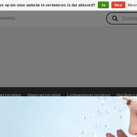
ies op om onze website te verbeteren. Is dat akkoord?
Ja
Nee
Meer
bestelling
verzorging
Haarverzorging
Lichaamsverzorging
Huidverz
Cadeausets
Gezondheid
Zoetwaren