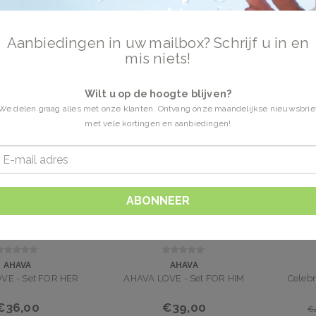
Aanbiedingen in uw mailbox? Schrijf u in en
ftset
5 Producten
mis niets!
t online. Ontdek de Dode Zee met Ahava. Vandaag besteld is morgen in huis.
Wilt u op de hoogte blijven?
We delen graag alles met onze klanten. Ontvang onze maandelijkse nieuwsbrie
met vele kortingen en aanbiedingen!
ABONNEER
AHAVA
AHAVA
VE - Set FOR HER
AHAVA LOVE - Set FOR HIM
Celebr
€36,00
€39,00
€