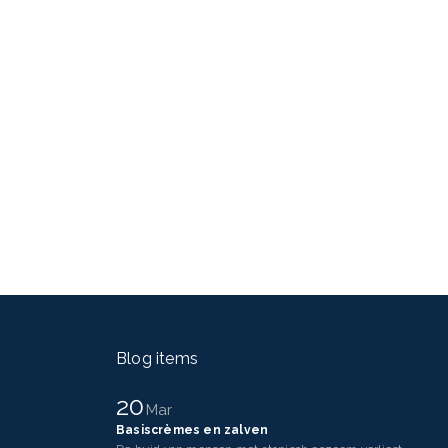
Blog items
20
Mar
Basiscrèmes en zalven