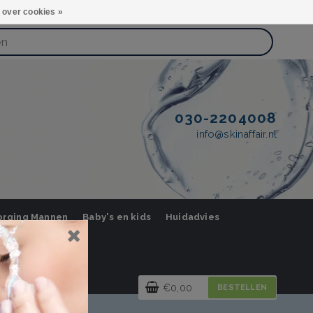
 over cookies »
030-2204008
info@skinaffair.nl
orging Mannen
Baby's en kids
Huidadvies
€0,00
BESTELLEN