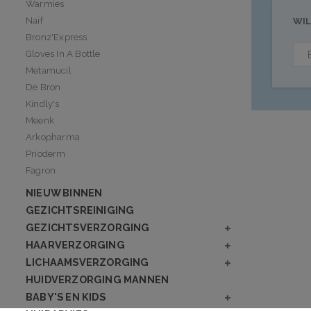
Warmies
Naïf
WIL
Bronz'Express
Gloves In A Bottle
Metamucil
De Bron
Kindly's
Meenk
Arkopharma
Prioderm
Fagron
NIEUW BINNEN
GEZICHTSREINIGING
GEZICHTSVERZORGING
HAARVERZORGING
LICHAAMSVERZORGING
HUIDVERZORGING MANNEN
BABY'S EN KIDS