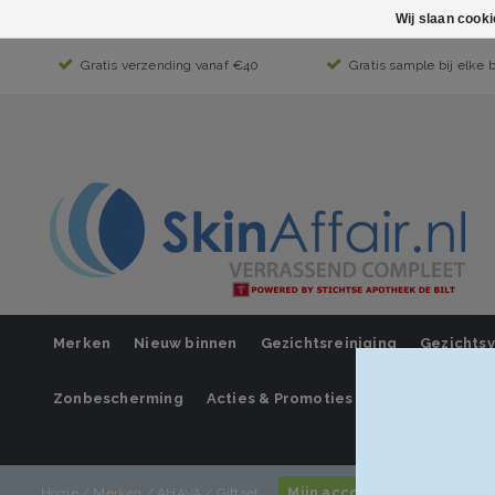
Wij slaan cook
Gratis verzending vanaf €40
Gratis sample bij elke 
Merken
Nieuw binnen
Gezichtsreiniging
Gezichts
Zonbescherming
Acties & Promoties
SUPER SALE
Mijn account / inloggen
Home
/
Merken
/
AHAVA
/
Giftset