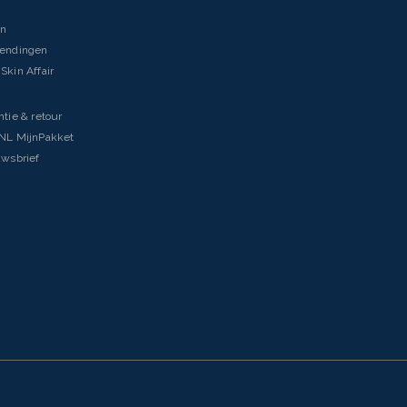
en
zendingen
Skin Affair
ntie & retour
tNL MijnPakket
uwsbrief