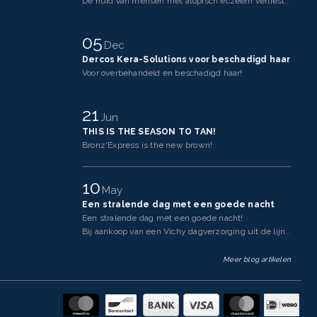
De huid van mensen met atopisch eczeem verliest makkelijker vocht dan een gezonde huid. Dit komt doo
05
Dec
Dercos Kera-Solutions voor beschadigd haar
Voor overbehandeld en beschadigd haar!
21
Jun
THIS IS THE SEASON TO TAN!
Bronz'Express is the new brown!
10
May
Een stralende dag met een goede nacht
Een stralende dag met een goede nacht!
Bij aankoop van een Vichy dagverzorging uit de lijnen Neovadi
Meer blog artikelen