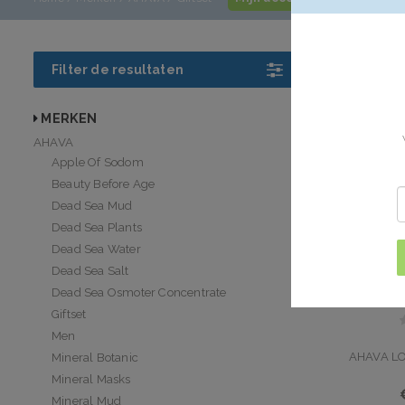
AHAVA Gi
Filter de resultaten
AHAVA cadeause
MERKEN
AHAVA
Apple Of Sodom
Beauty Before Age
Dead Sea Mud
Dead Sea Plants
Dead Sea Water
Dead Sea Salt
Dead Sea Osmoter Concentrate
Giftset
Men
AHAVA LO
Mineral Botanic
Mineral Masks
Mineral Mud