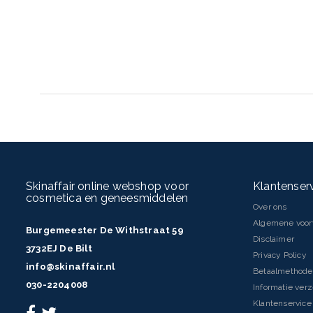
INHOUD
400 ml
Skinaffair online webshop voor
Klantenser
cosmetica en geneesmiddelen
Over ons
Algemene voo
Burgemeester De Withstraat 59
Disclaimer
3732EJ De Bilt
Privacy Policy
info@skinaffair.nl
Betaalmethod
030-2204008
Informatie ver
Klantenservice 