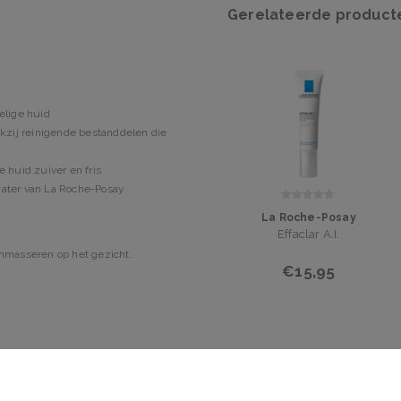
Gerelateerde product
elige huid
nkzij reinigende bestanddelen die
 huid zuiver en fris
water van La Roche-Posay
La Roche-Posay
Effaclar A.I.
nmasseren op het gezicht.
€15,95
e Glycol, Sodium Chloride, PEG-
e, Phenoxyethanol, Caprylyl