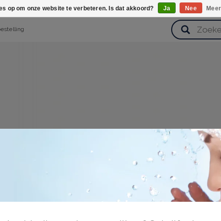
ies op om onze website te verbeteren. Is dat akkoord?
Ja
Nee
Meer
bestelling
verzorging
Haarverzorging
Lichaamsverzorging
Huidverz
Cadeausets
Gezondheid
Zoetwaren