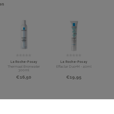
en
La Roche-Posay
La Roche-Posay
Thermaal Bronwater
Effaclar Duo+M - 40ml
300ml
€16,50
€19,95