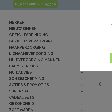
Mijn account / inloggen
MERKEN
NIEUW BINNEN
GEZICHTSREINIGING
GEZICHTSVERZORGING
HAARVERZORGING
LICHAAMSVERZORGING
HUIDVERZORGING MANNEN
BABY'S EN KIDS
HUIDADVIES
ZONBESCHERMING
ACTIES & PROMOTIES
SUPER SALE
CADEAUSETS
GEZONDHEID
ZOETWAREN