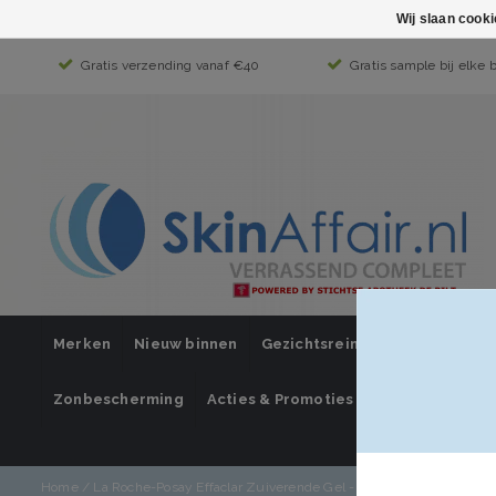
Wij slaan cook
Gratis verzending vanaf €40
Gratis sample bij elke 
Merken
Nieuw binnen
Gezichtsreiniging
Gezichts
Zonbescherming
Acties & Promoties
SUPER SALE
Home
/
La Roche-Posay Effaclar Zuiverende Gel - 400ml