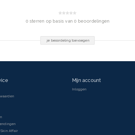
0 sterren op basis van 0 beoordelingen
je beoordeling toevoegen
vice
Mijn account
Inloggen
rwaarden
en
zendingen
Skin Affair