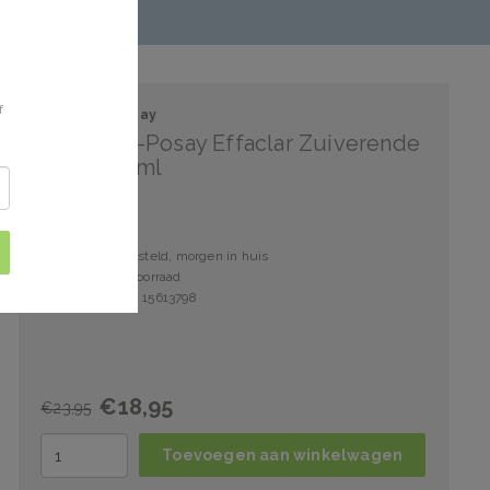
f
La Roche-Posay
La Roche-Posay Effaclar Zuiverende
Gel - 400ml
Voor 15:00 besteld, morgen in huis
10 stuks op voorraad
Artikelnummer: 15613798
€18,95
€23,95
Toevoegen aan winkelwagen