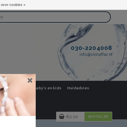
 over cookies »
030-2204008
info@skinaffair.nl
orging Mannen
Baby's en kids
Huidadvies
€0,00
BESTELLEN