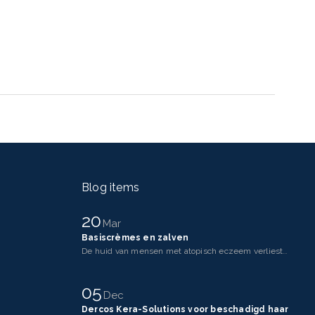
Blog items
20
Mar
Basiscrèmes en zalven
De huid van mensen met atopisch eczeem verliest makkelijker vocht dan een gezonde huid. Dit komt doo
05
Dec
Dercos Kera-Solutions voor beschadigd haar