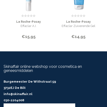
La Roche-Posay
La Roche-Posay
Effaclar A.I.
Effaclar Zuiverende Gel
€15,95
€14,95
Skinaffair online webshop voor cosmetica en
geneesmiddelen
Burgemeester De Withstraat 59
3732EJ De Bilt
info@skinaffair.nl
030-2204008