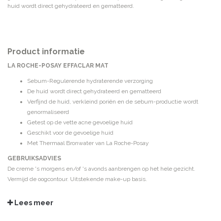
huid wordt direct gehydrateerd en gematteerd.
Product informatie
LA ROCHE-POSAY EFFACLAR MAT
Sebum-Regulerende hydraterende verzorging
De huid wordt direct gehydrateerd en gematteerd
Verfijnd de huid, verkleind poriën en de sebum-productie wordt
genormaliseerd
Getest op de vette acne gevoelige huid
Geschikt voor de gevoelige huid
Met Thermaal Bronwater van La Roche-Posay
GEBRUIKSADVIES
De creme 's morgens en/of 's avonds aanbrengen op het hele gezicht.
Vermijd de oogcontour. Uitstekende make-up basis.
INGREDIËNTEN
Lees meer
Aqua/Water, Glycerin, Dimethicone, Isocetyl Stearate, Alcohol Denat.,
Silica, Dimethicone/Vinyl Dimethicone Crosspolymer, Acrylamide/Sodium