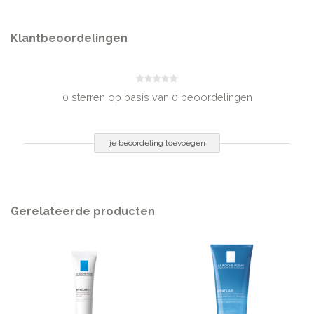
Acryloyldimethyltaurate Copolymer, Methyl Methacrylate Crosspolymer,
Butylene Glycol, PEG-100 Stearate, Cocamide Mea, Sarcosine, Glyceryl
Klantbeoordelingen
Stearate, Triethanolamine, Isohexadecane, Perlite, Capryloyl Salicylic Acid,
Tetrasodium EDTA, Pentylene Glycol, Polysorbate 80, Acrylates/C10-30
Alkyl Acrylate Crosspolymer, Salicylic Acid, Parfum/Fragrance
0 sterren op basis van 0 beoordelingen
INHOUD
40 ml
je beoordeling toevoegen
Gerelateerde producten