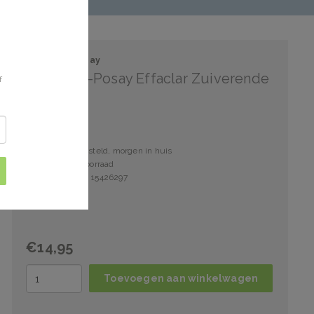
La Roche-Posay
La Roche-Posay Effaclar Zuiverende
f
Gel
Voor 15:00 besteld, morgen in huis
11 stuks op voorraad
Artikelnummer: 15426297
€14,95
Toevoegen aan winkelwagen