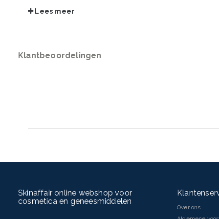
Lees meer
INGREDIËNTEN
Aqua/Water, Sodium Laureth Sulfate, PEG-8, Coco-Betaine, Hexylen
120 Methyl Glucose Dioleate, Zinc PCA, Citric Acid, Sodium Benzoat
Glycol, Parfum/Fragrance
Klantbeoordelingen
INHOUD
200 ml
*de korting is reeds verrekend in de verkoopprijs
Skinaffair online webshop voor
Klantenser
cosmetica en geneesmiddelen
Over ons
Algemene voo