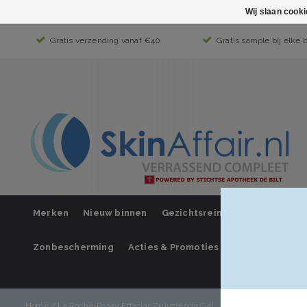
Wij slaan cook
Gratis verzending vanaf €40
Gratis sample bij elke 
Merken
Nieuw binnen
Gezichtsreiniging
Gezichts
Zonbescherming
Acties & Promoties
SUPER SALE
Mijn account / 
Home
/
La Roche-Posay Effaclar Zuiverende Gel