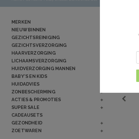
MERKEN
NIEUW BINNEN
GEZICHTSREINIGING
GEZICHTSVERZORGING
HAARVERZORGING
LICHAAMSVERZORGING
HUIDVERZORGING MANNEN
BABY'S EN KIDS
HUIDADVIES
ZONBESCHERMING
ACTIES & PROMOTIES
SUPER SALE
CADEAUSETS
GEZONDHEID
ZOETWAREN