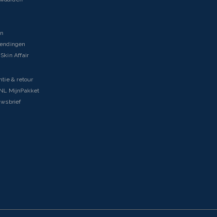
en
zendingen
Skin Affair
ntie & retour
tNL MijnPakket
uwsbrief