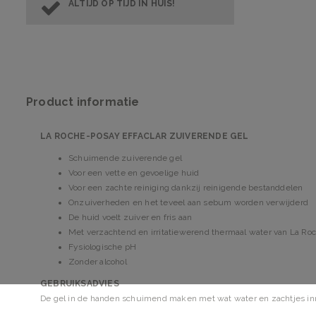
ALTIJD OP TIJD IN HUIS!
Product informatie
LA ROCHE-POSAY EFFACLAR ZUIVERENDE GEL
Schuimende zuiverende gel
Voor een vette en gevoelige huid
Voor een zachte reiniging dankzij reinigende bestanddelen
Onzuiverheden en het teveel aan sebum worden verwijderd
De huid voelt zuiver en fris aan
Met verzachtend en irritatiewerend thermaal water van La Ro
Fysiologische pH
Zonder alcohol
GEBRUIKSADVIES
De gel in de handen schuimend maken met wat water en zachtjes in
Overvloedig spoelen.