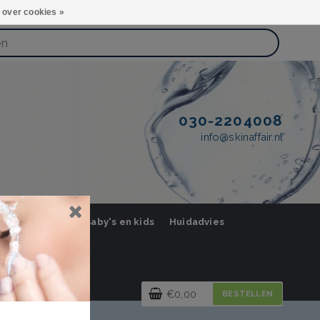
 over cookies »
030-2204008
info@skinaffair.nl
orging Mannen
Baby's en kids
Huidadvies
€0,00
BESTELLEN