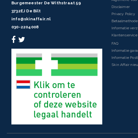
Burgemeester De Withstraat 59
Disclaimer
3732EJ De Bilt
Privacy Policy
info@skinaffair.nl
Betaalmethod
030-2204008
Informatie ver
Klantenservice 
FAQ
Informatie gara
Informatie Pos
Skin Affair nie