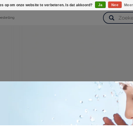
ies op om onze website te verbeteren. Is dat akkoord?
Ja
Nee
Meer
bestelling
verzorging
Haarverzorging
Lichaamsverzorging
Huidverz
Cadeausets
Gezondheid
Zoetwaren
inloggen