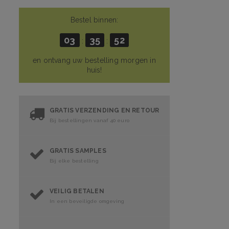
Bestel binnen:
03
35
52
:
:
en ontvang uw bestelling morgen in
huis!
GRATIS VERZENDING EN RETOUR
Bij bestellingen vanaf 40 euro
GRATIS SAMPLES
Bij elke bestelling
VEILIG BETALEN
In een beveiligde omgeving