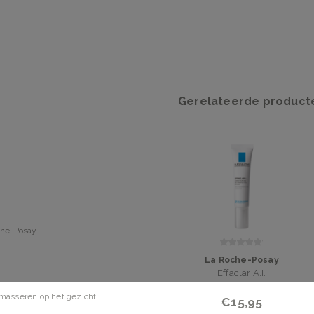
Gerelateerde product
che-Posay
La Roche-Posay
Effaclar A.I.
masseren op het gezicht.
€15,95