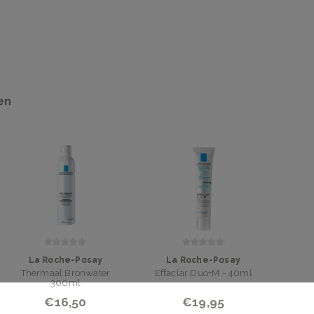
en
La Roche-Posay
La Roche-Posay
Thermaal Bronwater
Effaclar Duo+M - 40ml
300ml
€16,50
€19,95