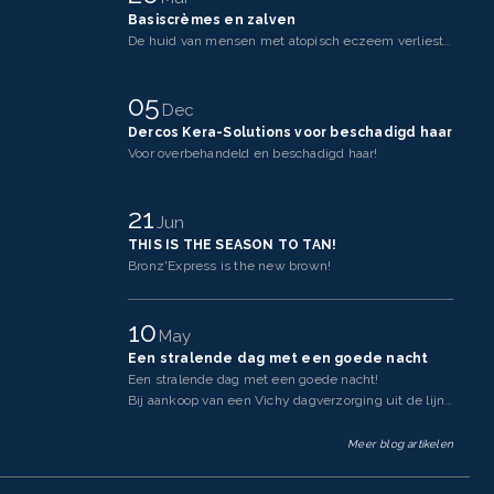
Basiscrèmes en zalven
De huid van mensen met atopisch eczeem verliest makkelijker vocht dan een gezonde huid. Dit komt doo
05
Dec
Dercos Kera-Solutions voor beschadigd haar
Voor overbehandeld en beschadigd haar!
21
Jun
THIS IS THE SEASON TO TAN!
Bronz'Express is the new brown!
10
May
Een stralende dag met een goede nacht
Een stralende dag met een goede nacht!
Bij aankoop van een Vichy dagverzorging uit de lijnen Neovadi
Meer blog artikelen