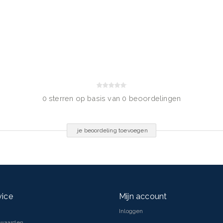
e Glycol, Sodium Chloride, PEG-
e, Phenoxyethanol, Caprylyl
0 sterren op basis van 0 beoordelingen
je beoordeling toevoegen
vice
Mijn account
Inloggen
rwaarden