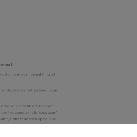
formaat
wust ontwerp van verpakking tot
 handig reisformaat en biedt hoge
or 80% van de zichtbare tekenen
 onder het zogenaamde ‘exposoom’
van tijd effect hebben op de huid.