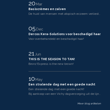
20
Mar
Basiscrèmes en zalven
De huid van mensen met atopisch eczeem verliest makkelijker vocht dan een gezonde huid. Dit komt doo
05
Dec
Dercos Kera-Solutions voor beschadigd haar
Voor overbehandeld en beschadigd haar!
21
Jun
THIS IS THE SEASON TO TAN!
Bronz'Express is the new brown!
10
May
Een stralende dag met een goede nacht
Een stralende dag met een goede nacht!
Bij aankoop van een Vichy dagverzorging uit de lijnen Neovadi
Meer blog artikelen