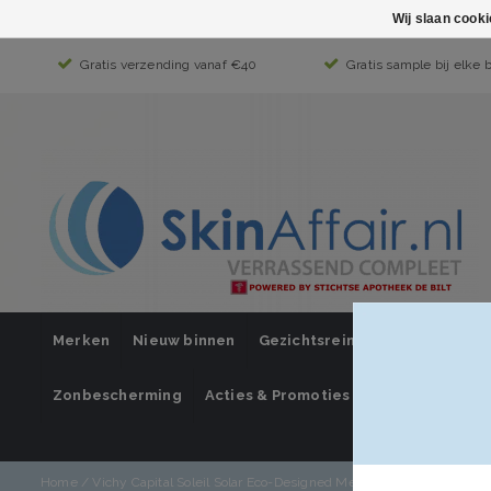
Wij slaan cook
Gratis verzending vanaf €40
Gratis sample bij elke 
Merken
Nieuw binnen
Gezichtsreiniging
Gezichts
Zonbescherming
Acties & Promoties
SUPER SALE
Home
/
Vichy Capital Soleil Solar Eco-Designed Melk SPF50