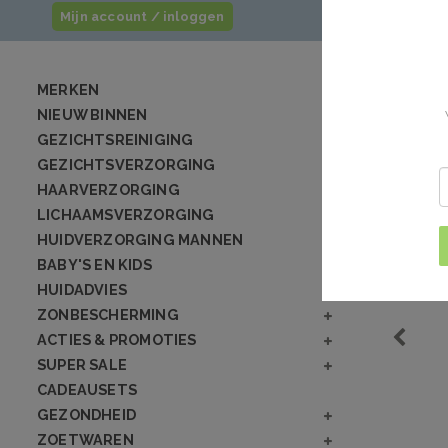
Mijn account / inloggen
MERKEN
NIEUW BINNEN
GEZICHTSREINIGING
GEZICHTSVERZORGING
HAARVERZORGING
LICHAAMSVERZORGING
HUIDVERZORGING MANNEN
BABY'S EN KIDS
HUIDADVIES
ZONBESCHERMING
ACTIES & PROMOTIES
SUPER SALE
CADEAUSETS
GEZONDHEID
ZOETWAREN