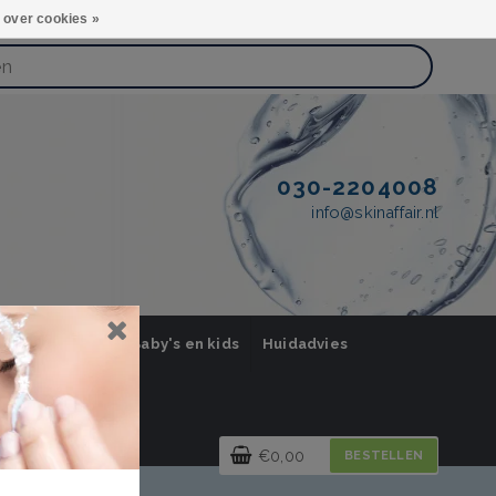
 over cookies »
030-2204008
info@skinaffair.nl
orging Mannen
Baby's en kids
Huidadvies
€0,00
BESTELLEN