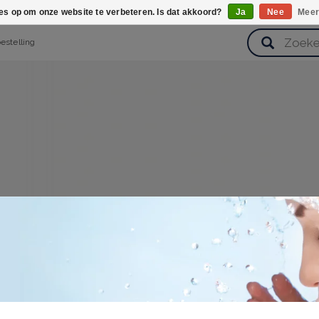
ies op om onze website te verbeteren. Is dat akkoord?
Ja
Nee
Meer
bestelling
verzorging
Haarverzorging
Lichaamsverzorging
Huidverz
Cadeausets
Gezondheid
Zoetwaren