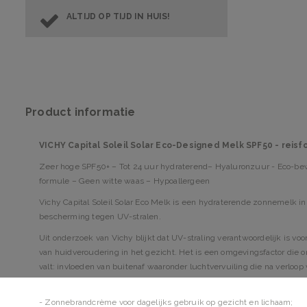
ALTIJD OP TIJD IN HUIS!
Product informatie
VICHY Capital Soleil Solar Eco-Designed Melk SPF50 - reis
Zeer hoge SPF50+ – Tot 24 uur hydraterend– Hyaluronzuur - Eco-be
formule – Geen witte waas – Hypoallergeen
Vichy Capital Soleil Solar Eco Melk is een hydraterende zonnemelk in
bescherming tegen UV-stralen.
Uit onderzoek van Vichy blijkt dat UV-straling verantwoordelijk is vo
van huidveroudering in het gezicht. Het is een omgevingsfactor die
valt: invloeden van buitenaf waaronder luchtvervuiling die na verloop 
- Zonnebrandcrème voor dagelijks gebruik op gezicht en lichaam;