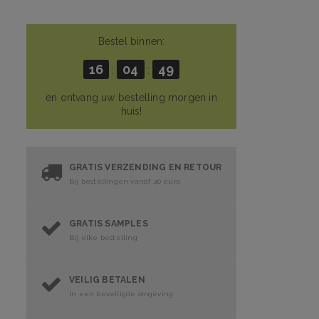
Bestel binnen:
16
04
49
:
:
en ontvang uw bestelling morgen in
huis!
GRATIS VERZENDING EN RETOUR
Bij bestellingen vanaf 40 euro
GRATIS SAMPLES
Bij elke bestelling
VEILIG BETALEN
In een beveiligde omgeving