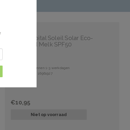
Vichy
f
Vichy Capital Soleil Solar Eco-
Designed Melk SPF50
Verzonden binnen 1-3 werkdagen
Artikelnummer: 16961927
€10,95
Niet op voorraad