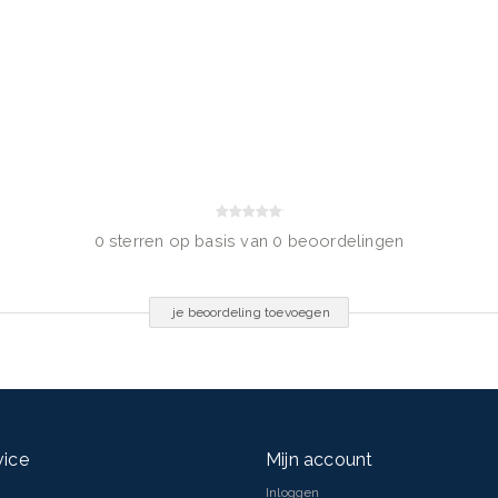
en een tube waarin zo min
0 sterren op basis van 0 beoordelingen
aan;
ucten van Vichy;
je beoordeling toevoegen
;
en de zon en overmatige
iazine – Isopropyl Palmitate –
ethane – Alcohol Denat. –
vice
Mijn account
yl Phosphate – Diisopropyl
ic Acid – Peg-100 Stearate –
Inloggen