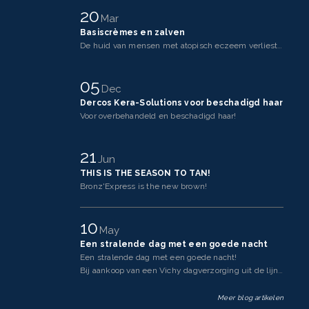
20
Mar
Basiscrèmes en zalven
De huid van mensen met atopisch eczeem verliest makkelijker vocht dan een gezonde huid. Dit komt doo
05
Dec
Dercos Kera-Solutions voor beschadigd haar
Voor overbehandeld en beschadigd haar!
21
Jun
THIS IS THE SEASON TO TAN!
Bronz'Express is the new brown!
10
May
Een stralende dag met een goede nacht
Een stralende dag met een goede nacht!
Bij aankoop van een Vichy dagverzorging uit de lijnen Neovadi
Meer blog artikelen