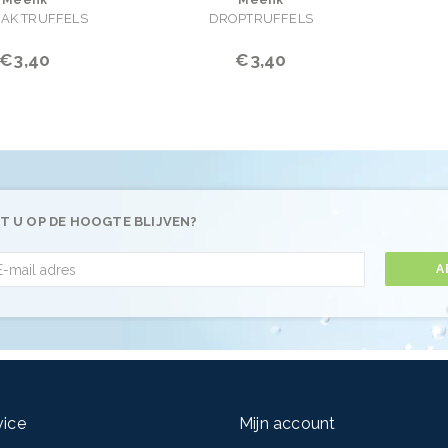
Meenk
Meenk
IAK TRUFFELS
DROPTRUFFELS
€3,40
€3,40
T U OP DE HOOGTE BLIJVEN?
A
vice
Mijn account