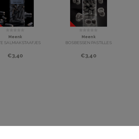
Meenk
Meenk
E SALMIAKSTAAFJES
BOSBESSEN PASTILLES
€3,40
€3,40