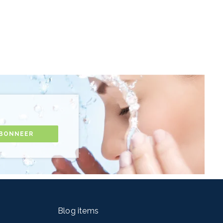
BONNEER
Blog items