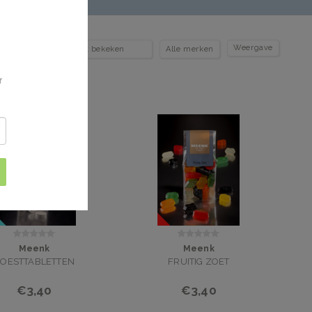
Weergave
f
Meenk
Meenk
OESTTABLETTEN
FRUITIG ZOET
€3,40
€3,40