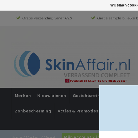
Wij slaan cook
Gratis verzending vanaf €40
Gratis sample bij elke 
Merken
Nieuw binnen
Gezichtsreiniging
Gezichts
Zonbescherming
Acties & Promoties
SUPER SALE
Mijn account / inloggen
Home
/
Merken
/
Meenk