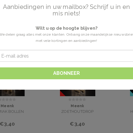
Aanbiedingen in uw mailbox? Schrijf u in en
mis niets!
4 Producten
Wilt u op de hoogte blijven?
We delen graag alles met onze klanten. Ontvang onze maandelijkse nieuwsbrie
met vele kortingen en aanbiedingen!
ABONNEER
Meenk
Meenk
MIAK BOLLEN
ZOETHOUTDROP
H
€3,40
€3,40