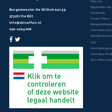
Over ons
Algemene voo
Burgemeester De Withstraat 59
Disclaimer
3732EJ De Bilt
Privacy Policy
info@skinaffair.nl
Betaalmethod
030-2204008
Informatie ver
Klantenservice 
FAQ
Informatie gara
Informatie Pos
Skin Affair nie