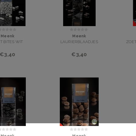
Meenk
Meenk
JT BITES WIT
LAURIERBLAADJES
ZOET
€3,40
€3,40