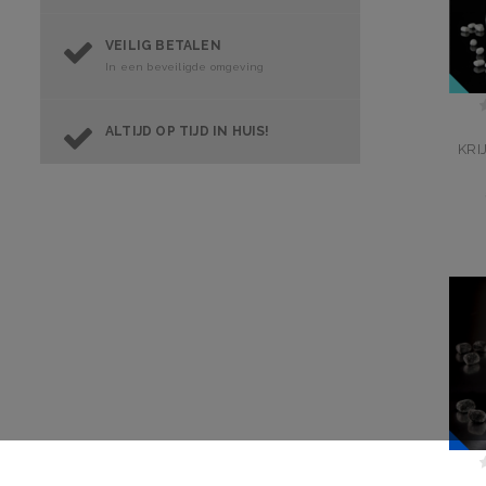
VEILIG BETALEN
In een beveiligde omgeving
ALTIJD OP TIJD IN HUIS!
KRI