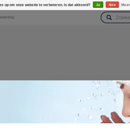
ies op om onze website te verbeteren. Is dat akkoord?
Ja
Nee
Meer
bestelling
verzorging
Haarverzorging
Lichaamsverzorging
Huidverz
Cadeausets
Gezondheid
Zoetwaren