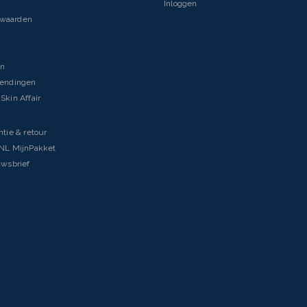
Inloggen
rwaarden
en
zendingen
Skin Affair
ntie & retour
tNL MijnPakket
uwsbrief