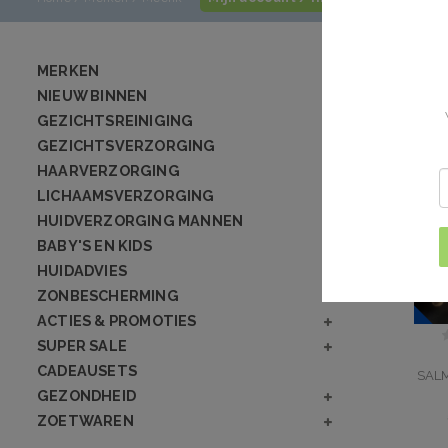
Meenk
MERKEN
1
NIEUW BINNEN
GEZICHTSREINIGING
GEZICHTSVERZORGING
HAARVERZORGING
LICHAAMSVERZORGING
HUIDVERZORGING MANNEN
BABY'S EN KIDS
HUIDADVIES
ZONBESCHERMING
ACTIES & PROMOTIES
SUPER SALE
CADEAUSETS
SAL
GEZONDHEID
ZOETWAREN