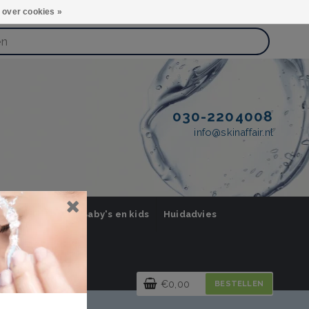
 over cookies »
030-2204008
info@skinaffair.nl
orging Mannen
Baby's en kids
Huidadvies
€0,00
BESTELLEN