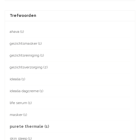
Trefwoorden
ahava
(1)
gezichtsmasker
(1)
gezichtsreiniging
(1)
gezichtsverzorging
(2)
idealia
(1)
idealia dagcreme
(1)
life serum
(1)
masker
(1)
purete thermale
(1)
skin sleep
(1)