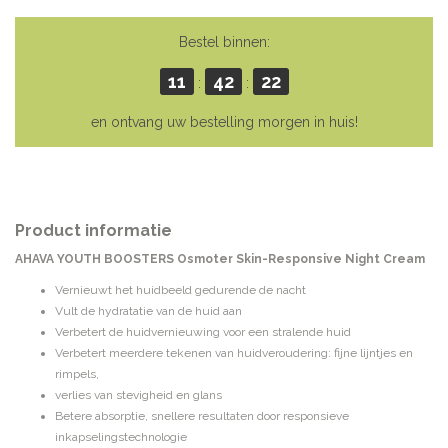
Bestel binnen:
11
42
22
:
:
en ontvang uw bestelling morgen in huis!
Product informatie
AHAVA YOUTH BOOSTERS Osmoter Skin-Responsive Night Cream
Vernieuwt het huidbeeld gedurende de nacht
Vult de hydratatie van de huid aan
Verbetert de huidvernieuwing voor een stralende huid
Verbetert meerdere tekenen van huidveroudering: fijne lijntjes en
rimpels,
verlies van stevigheid en glans
Betere absorptie, snellere resultaten door responsieve
inkapselingstechnologie