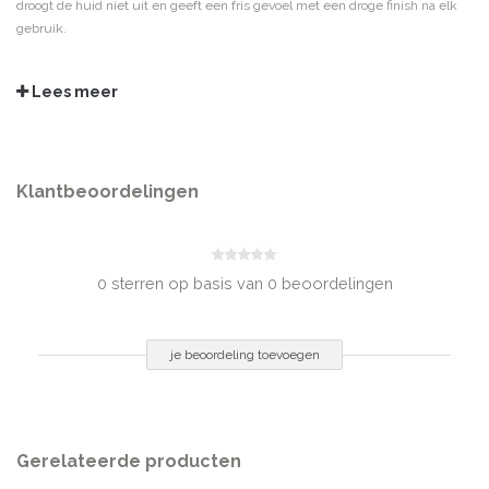
droogt de huid niet uit en geeft een fris gevoel met een droge finish na elk
gebruik.
GEBRUIKSADVIES
Lees meer
De lotion aanbrengen met een wattenschijfje, vóór de dagcrème, zonder het
af te spoelen. De oogcontour vermijden. Bij contact met de ogen direct met
overvloedig water spoelen.
INGREDIËNTEN
Klantbeoordelingen
Aqua, Alcohol Denat., Glycerin, Sodium Citrate, Propylene Glycol, PEG-60
Hydrogenated Castor Oil, CI 19140, CI 42053, Glycolic Acid,
Triethanolamine, Salicylic Acid, Dipotassium Glycyrrhizate, Disodium
EDTA, Citric Acid, Parfum
0 sterren op basis van 0 beoordelingen
INHOUD
200 ml
je beoordeling toevoegen
Gerelateerde producten