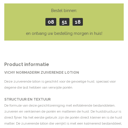
Bestel binnen:
08
51
18
:
:
en ontvang uw bestelling morgen in huis!
Product informatie
VICHY NORMADERM ZUIVERENDE LOTION
Deze zuiverende lotion is geschikt voor de gevoelige huid, speciaal voor
degene die last hebben van verwijde poriën.
STRUCTUUR EN TEXTUUR
De formule van deze gezichtsreiniging met exfoliërende bestanddelen,
zuiveren en verkleinen de poriën en matteren de huid. De huidstructuur is
direct fijner. Na het eerste gebruik zijn de poriën direct kleiner en is de huid
matter. De zuiverende lotion die verrijkt is met een kalmerend bestanddeel,