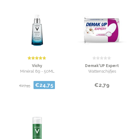
Vichy
Demak'UP Expert
Minéral 89 - 50ML
Wattenschijfjes
€24,75
€2,79
€27,95