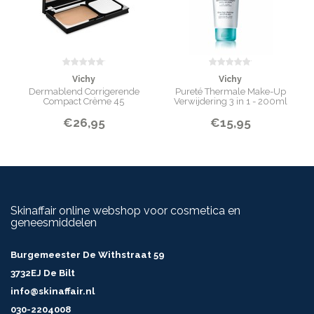
Methacrylate/Vinylidene Chloride Copolymer,
Ethylhexylglycerin [May
Contain/Peut Contenir, CI 77891/Titanium Dioxide, CI 77491,
CI 77492, CI
77499/Iron Oxides]
INHOUD
Vichy
Vichy
30 ml
Dermablend Corrigerende
Pureté Thermale Make-Up
Compact Crème 45
Verwijdering 3 in 1 - 200ml
€26,95
€15,95
Skinaffair online webshop voor cosmetica en
geneesmiddelen
Burgemeester De Withstraat 59
3732EJ De Bilt
info@skinaffair.nl
030-2204008