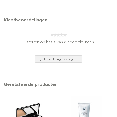
het gezicht. Breng bij opvallendere huidoneffenheden wat extra foundation
aan door de desbetreffende zone aan te stippen en smeer het rondom
lichtjes uit. Veeg de foundation bij de halscontouren, de oren en het
voorhoofd goed uit, om opvallende lijnen te voorkomen. Breng meer aan,
Klantbeoordelingen
totdat de gewenste dekking is bereikt.
TIP 1: HOE BEPAAL JE HET TYPE FOUNDATION?
Bepaal welke dekking en finish je wil voor je make-up routine. Bepaal
0 sterren op basis van 0 beoordelingen
eventueel ook nog voor welk huidtype je een foundation zoekt: droge of
normale huid.
je beoordeling toevoegen
TIP 2: HOE VINDT JE DE PERFECTE KLEUR?
Kies twee kleuren die zo veel mogelijk op jouw huidskleur lijken. Breng ze
langs je kaaklijn aan en verdeel. De kleur die met je huid versmelt is de
juiste keuze.
Gerelateerde producten
INGREDIËNTEN
Aqua, Undecane, Dimethicone, Glycerin, Tridecane, Polyglyceryl-4
Isostearate, Pentylene Glycol, Cetyl PEG/PPG-10/1 Dimethicone, Hexyl
Laurate, Magnesium Sulfate, Disteardimonium Hectorite,
Trihydroxystearin,
Cellulose Gum, Aluminum Hydroxide, Disodium Stearoyl
Glutamate, Acetylated Glycol Stearate, Acrylonitrile/Methyl