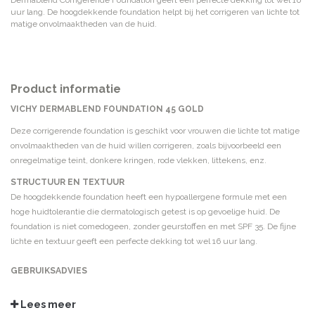
Dermablend Corrigerende Foundation geeft een perfecte dekking tot wel 16
uur lang. De hoogdekkende foundation helpt bij het corrigeren van lichte tot
matige onvolmaaktheden van de huid.
Product informatie
VICHY DERMABLEND FOUNDATION 45 GOLD
Deze corrigerende foundation is geschikt voor vrouwen die lichte tot matige
onvolmaaktheden van de huid willen corrigeren, zoals bijvoorbeeld een
onregelmatige teint, donkere kringen, rode vlekken, littekens, enz.
STRUCTUUR EN TEXTUUR
De hoogdekkende foundation heeft een hypoallergene formule met een
hoge huidtolerantie die dermatologisch getest is op gevoelige huid. De
foundation is niet comedogeen, zonder geurstoffen en met SPF 35. De fijne
lichte en textuur geeft een perfecte dekking tot wel 16 uur lang.
GEBRUIKSADVIES
De foundation met behulp van een sponsje aanbrengen op de vingertoppen
en maak lichte strijkbewegingen vanuit het midden naar de buitenkant van
Lees meer