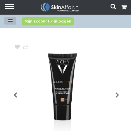
Toggle
navigation
Mijn account / inloggen