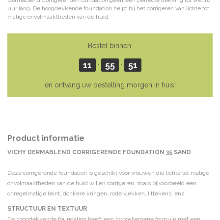
Dermablend Corrigerende Foundation geeft een perfecte dekking tot wel 16
uur lang. De hoogdekkende foundation helpt bij het corrigeren van lichte tot
matige onvolmaaktheden van de huid.
Bestel binnen:
11
55
50
:
:
en ontvang uw bestelling morgen in huis!
Product informatie
VICHY DERMABLEND CORRIGERENDE FOUNDATION 35 SAND
Deze corrigerende foundation is geschikt voor vrouwen die lichte tot matige
onvolmaaktheden van de huid willen corrigeren, zoals bijvoorbeeld een
onregelmatige teint, donkere kringen, rode vlekken, littekens, enz.
STRUCTUUR EN TEXTUUR
De hoogdekkende foundation heeft een hypoallergene formule met een