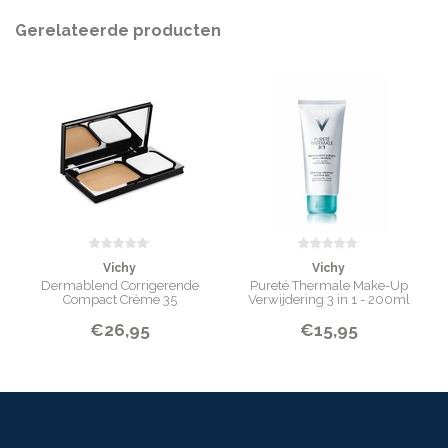
juiste keuze.
Gerelateerde producten
INGREDIËNTEN
Aqua, Undecane, Dimethicone, Glycerin, Tridecane, Polyglyceryl-4
Isostearate, Pentylene Glycol, Cetyl PEG/PPG-10/1 Dimethicone, Hexyl
Laurate, Magnesium Sulfate, Disteardimonium Hectorite,
Trihydroxystearin,
Cellulose Gum, Aluminum Hydroxide, Disodium Stearoyl
Glutamate, Acetylated Glycol Stearate, Acrylonitrile/Methyl
Methacrylate/Vinylidene Chloride Copolymer,
Ethylhexylglycerin [May
Contain/Peut Contenir, CI 77891/Titanium Dioxide, CI 77491,
CI 77492, CI
77499/Iron Oxides]
INHOUD
Vichy
Vichy
30 ml
Dermablend Corrigerende
Pureté Thermale Make-Up
Compact Crème 35
Verwijdering 3 in 1 - 200ml
€26,95
€15,95