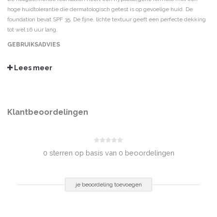
hoge huidtolerantie die dermatologisch getest is op gevoelige huid. De
foundation bevat SPF 35. De fijne, lichte textuur geeft een perfecte dekking
tot wel 16 uur lang.
GEBRUIKSADVIES
De foundation met behulp van een sponsje aanbrengen op de vingertoppen
en maak lichte strijkbewegingen vanuit het midden naar de buitenkant van
Lees meer
het gezicht. Breng bij opvallendere huidoneffenheden wat extra foundation
aan door de desbetreffende zone aan te stippen en smeer het rondom
lichtjes uit. Veeg de foundation bij de halscontouren, de oren en het
voorhoofd goed uit, om opvallende lijnen te voorkomen. Breng meer aan,
Klantbeoordelingen
totdat de gewenste dekking is bereikt.
TIP 1: HOE BEPAAL JE HET TYPE FOUNDATION?
Bepaal welke dekking en finish je wil voor je make-up routine. Bepaal
0 sterren op basis van 0 beoordelingen
eventueel ook nog voor welk huidtype je een foundation zoekt: droge of
normale huid.
je beoordeling toevoegen
TIP 2: HOE VINDT JE DE PERFECTE KLEUR?
Kies twee kleuren die zo veel mogelijk op jouw huidskleur lijken. Breng ze
langs je kaaklijn aan en verdeel. De kleur die met je huid versmelt is de