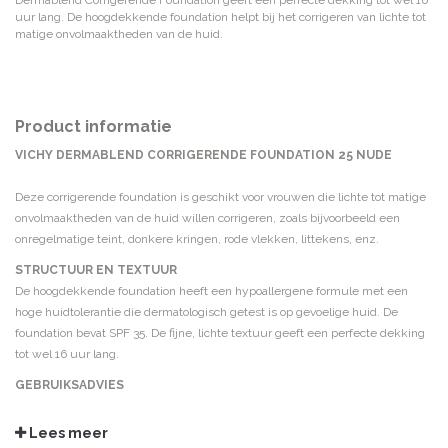
Dermablend Corrigerende Foundation geeft een perfecte dekking tot wel 16
uur lang. De hoogdekkende foundation helpt bij het corrigeren van lichte tot
matige onvolmaaktheden van de huid.
Product informatie
VICHY DERMABLEND CORRIGERENDE FOUNDATION 25 NUDE
Deze corrigerende foundation is geschikt voor vrouwen die lichte tot matige
onvolmaaktheden van de huid willen corrigeren, zoals bijvoorbeeld een
onregelmatige teint, donkere kringen, rode vlekken, littekens, enz.
STRUCTUUR EN TEXTUUR
De hoogdekkende foundation heeft een hypoallergene formule met een
hoge huidtolerantie die dermatologisch getest is op gevoelige huid. De
foundation bevat SPF 35. De fijne, lichte textuur geeft een perfecte dekking
tot wel 16 uur lang.
GEBRUIKSADVIES
De foundation met behulp van een sponsje aanbrengen op de vingertoppen
en maak lichte strijkbewegingen vanuit het midden naar de buitenkant van
Lees meer