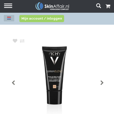
Toggle
navigation
Mijn account / inloggen