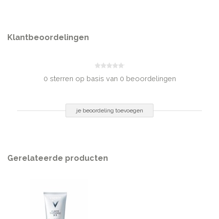
het gezicht. Breng bij opvallendere huid oneffenheden wat extra foundation
aan door de desbetreffende zone aan te stippen en smeer het rondom
lichtjes uit. Veeg de foundation bij de halscontouren, de oren en het
voorhoofd goed uit, om opvallende lijnen te voorkomen. Breng meer aan,
Klantbeoordelingen
totdat de gewenste dekking is bereikt.
0 sterren op basis van 0 beoordelingen
je beoordeling toevoegen
Gerelateerde producten