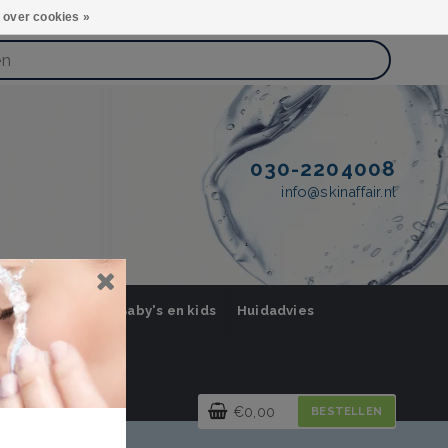
 over cookies »
030-2204008
info@skinaffair.nl
orging Mannen
Baby's en kids
Huidadvies
€0,00
BESTELLEN