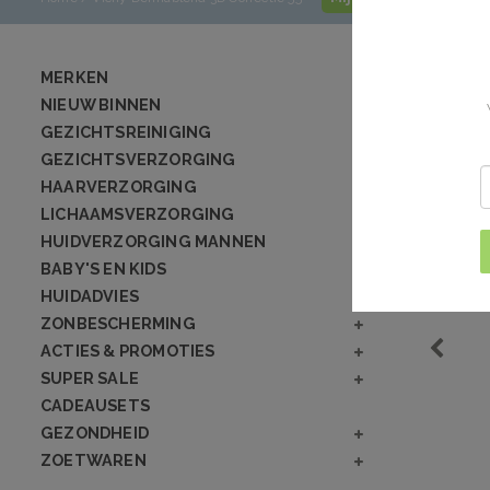
MERKEN
NIEUW BINNEN
GEZICHTSREINIGING
GEZICHTSVERZORGING
HAARVERZORGING
LICHAAMSVERZORGING
HUIDVERZORGING MANNEN
BABY'S EN KIDS
HUIDADVIES
ZONBESCHERMING
ACTIES & PROMOTIES
SUPER SALE
CADEAUSETS
GEZONDHEID
ZOETWAREN