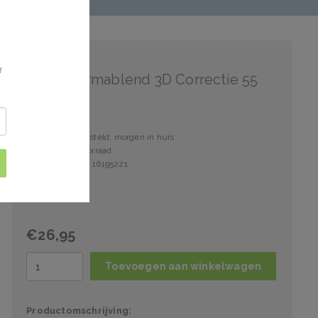
Vichy
f
Vichy Dermablend 3D Correctie 55
Voor 15:00 besteld, morgen in huis
1 stuks op voorraad
Artikelnummer: 16195221
€26,95
Toevoegen aan winkelwagen
Productomschrijving: