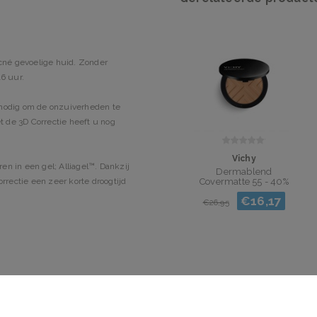
acné gevoelige huid. Zonder
16 uur.
 nodig om de onzuiverheden te
 de 3D Correctie heeft u nog
Vichy
n in een gel; Alliagel™. Dankzij
Dermablend
Covermatte 55 - 40%
rrectie een zeer korte droogtijd
KORTING!!!
€16,17
€26,95
n over het gezicht en van binnen
le dosering van het product.
ittekens. Met een gladstrijkende