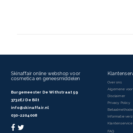
Skinaffair online webshop voor
Klantenser
cosmetica en geneesmiddelen
Over ons
Algemene voo
Burgemeester De Withstraat 59
Disclaimer
INGREDIËNTEN
3732EJ De Bilt
Privacy Policy
Aqua/Water, Dimethicone, Glycerin, Synthetic Fluorphlogopite, Hy
info@skinaffair.nl
Betaalmethod
Acryloyldimethyl Taurate Copolymer, Dimethicone Crosspolymer, Sor
030-2204008
Triethanolamine, Salicylic Acid, Aluminum Hydroxide, Phenoxyethan
Informatie ver
Glutamate, Epurua Falcata Bark Extract, Dextrin, Polysorbate60 [Ma
Klantenservice 
Dioxide, CI 77491, CI 77492, CI 77499/Iron Oxides]
FAQ