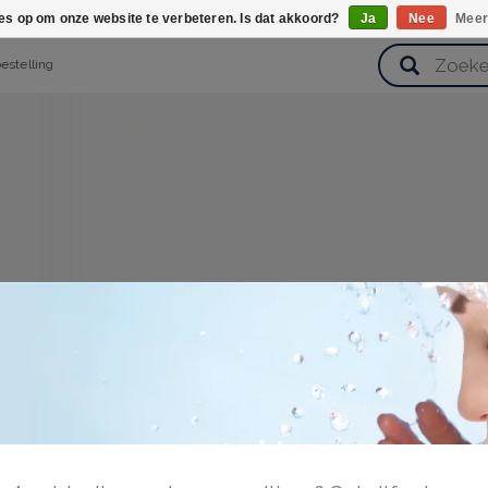
ies op om onze website te verbeteren. Is dat akkoord?
Ja
Nee
Meer
bestelling
verzorging
Haarverzorging
Lichaamsverzorging
Huidverz
Cadeausets
Gezondheid
Zoetwaren
gen