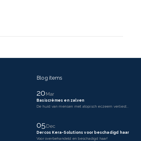
Blog items
20
Mar
Basiscrèmes en zalven
De huid van mensen met atopisch eczeem verliest makkelijker vocht dan een gezonde huid. Dit komt doo
05
Dec
Dercos Kera-Solutions voor beschadigd haar
Voor overbehandeld en beschadigd haar!