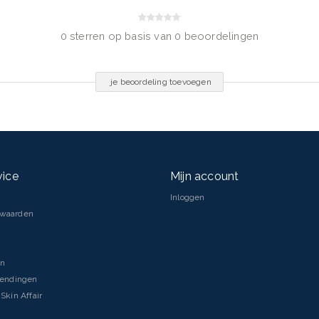
0 sterren op basis van 0 beoordelingen
je beoordeling toevoegen
vice
Mijn account
Inloggen
rwaarden
droxyethel Acrylates/Sodium
en
bitan Isostearate,
ol, Disodium Stearoyl
zendingen
y Contain CI 77891/Titanium
Skin Affair