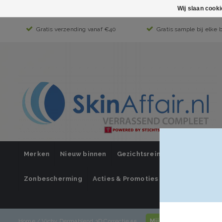
Wij slaan cook
Gratis verzending vanaf €40
Gratis sample bij elke 
Merken
Nieuw binnen
Gezichtsreiniging
Gezichts
Zonbescherming
Acties & Promoties
SUPER SALE
Mijn account / inlog
Home
/
Vichy Dermablend 3D Correctie 55